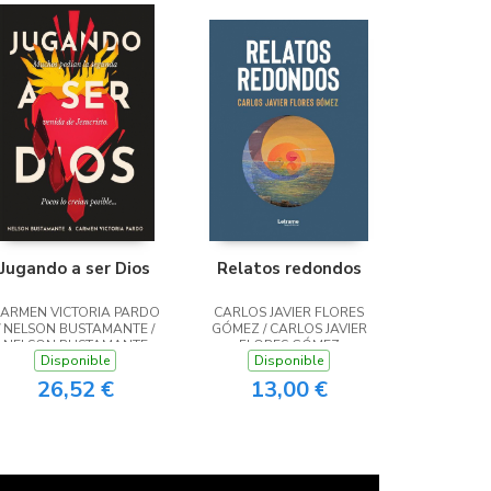
Jugando a ser Dios
Relatos redondos
ARMEN VICTORIA PARDO
CARLOS JAVIER FLORES
/ NELSON BUSTAMANTE /
GÓMEZ / CARLOS JAVIER
NELSON BUSTAMANTE
FLORES GÓMEZ
Disponible
Disponible
26,52 €
13,00 €