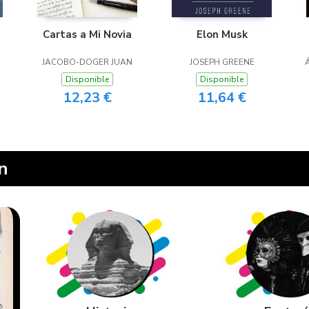
Cartas a Mi Novia
Elon Musk
JACOBO-DOGER JUAN
JOSEPH GREENE
Disponible
Disponible
12,23 €
11,64 €
ón