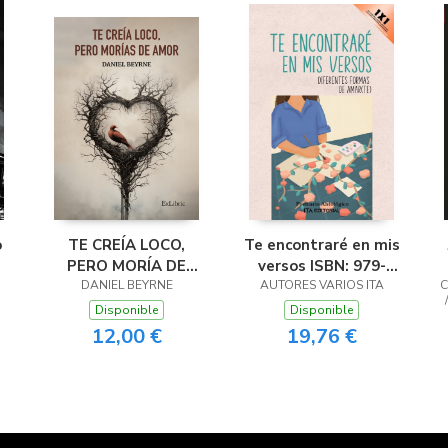
o
TE CREÍA LOCO,
Te encontraré en mis
PERO MORÍA DE
versos ISBN: 979-
DANIEL BEYRNE
AMOR
AUTORES VARIOS ITA
883-53-7099-3
C
Disponible
Disponible
12,00 €
19,76 €