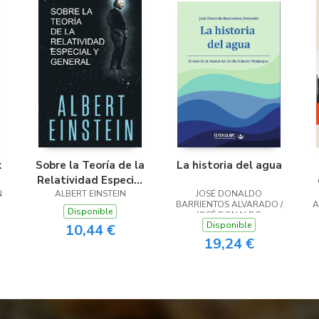
k
Sobre la Teoría de la
La historia del agua
Relatividad Especial
N
ALBERT EINSTEIN
y General
JOSÉ DONALDO
BARRIENTOS ALVARADO /
A
Disponible
JOSÉ DONALDO
Disponible
BARRIENTOS ALVARADO
10,44 €
O
19,24 €
F