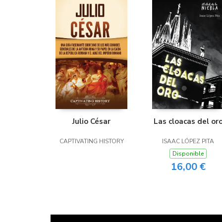
Julio César
Las cloacas del or
CAPTIVATING HISTORY
ISAAC LÓPEZ PITA
Disponible
16,00 €