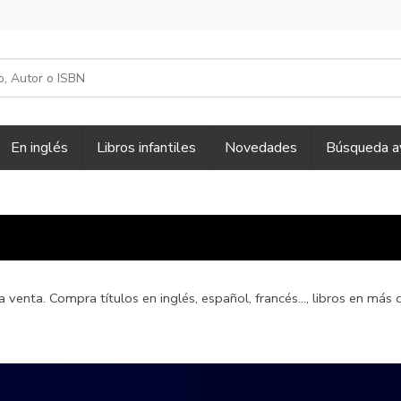
En inglés
Libros infantiles
Novedades
Búsqueda a
a venta. Compra títulos en inglés, español, francés..., libros en má