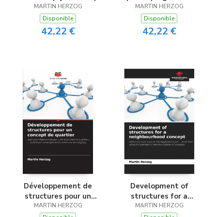
MARTIN HERZOG
MARTIN HERZOG
quartiere
Disponible
Disponible
42,22 €
42,22 €
Développement de
Development of
structures pour un
structures for a
concept de quartier
MARTIN HERZOG
neighbourhood
MARTIN HERZOG
concept