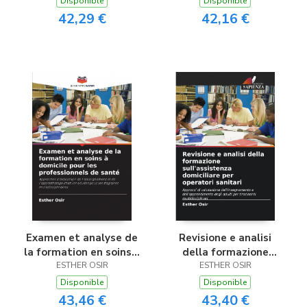
Disponible
Disponible
42,29 €
42,16 €
Examen et analyse de
Revisione e analisi
la formation en soins à
della formazione
domicile pour les
ESTHER OSIR
sull’assistenza
ESTHER OSIR
professionnels de
domiciliare per
Disponible
Disponible
santé
operatori sanitari
43,46 €
43,40 €