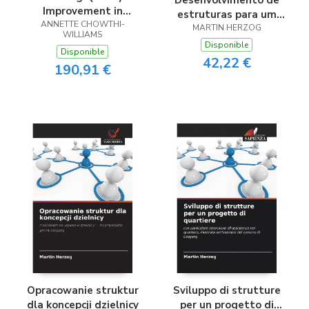
Improvement in
estruturas para um
Nursing, Health &
ANNETTE CHOWTHI-
conceito de bairro
MARTIN HERZOG
WILLIAMS
Social Care (First
Disponible
Disponible
edition)
42,22 €
190,91 €
Opracowanie struktur
Sviluppo di strutture
dla koncepcji dzielnicy
per un progetto di