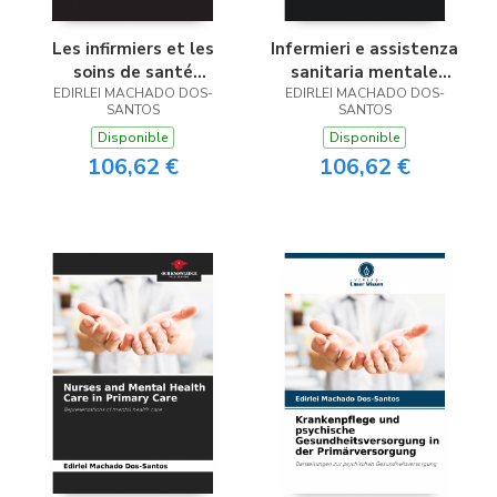
Les infirmiers et les
Infermieri e assistenza
soins de santé
sanitaria mentale
mentale dans les soins
EDIRLEI MACHADO DOS-
nell’assistenza di base
EDIRLEI MACHADO DOS-
SANTOS
SANTOS
primaires
Disponible
Disponible
106,62 €
106,62 €