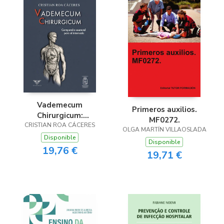
Vademecum
Primeros auxilios.
Chirurgicum:
MF0272.
compendio esencial
CRISTIAN ROA CÁCERES
OLGA MARTÍN VILLAOSLADA
para el internado
Disponible
Disponible
19,76 €
19,71 €