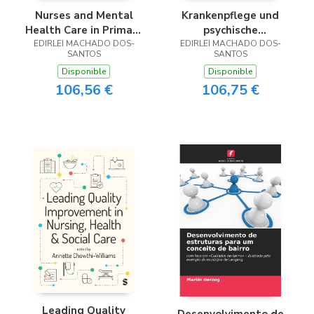
Nurses and Mental
Krankenpflege und
Health Care in Primary
psychische
EDIRLEI MACHADO DOS-
Care
Gesundheitsversorgung
EDIRLEI MACHADO DOS-
SANTOS
SANTOS
in der
Disponible
Disponible
Primärversorgung
106,56 €
106,75 €
Leading Quality
Desenvolvimento de