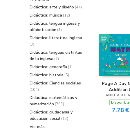
Didáctica: arte y diseño
(44)
Didáctica: música
(12)
Didáctica: lengua inglesa y
alfabetización
(1)
Didáctica: literatura inglesa
(3)
Didáctica: lenguas distintas
de la inglesa
(7)
Didáctica: geografía
(1)
Didáctica: historia
(5)
Didáctica: Ciencias sociales
Page A Day 
Addition 
(104)
Counting Bo
JANICE AUERB
Didáctica: matemáticas y
Disponible
numerización
(763)
7,78 €
Didáctica: ciudadanía y
educación social
(13)
Ver más