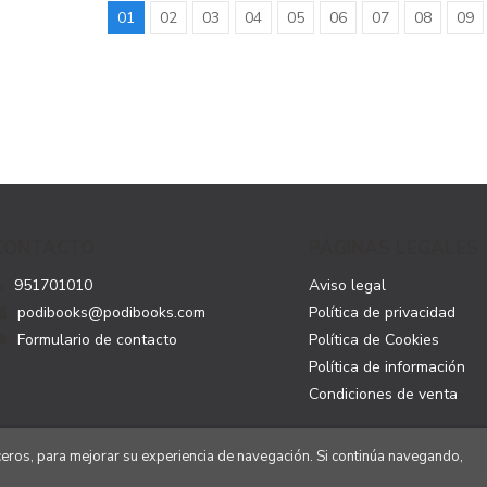
01
02
03
04
05
06
07
08
09
CONTACTO
PÁGINAS LEGALES
951701010
Aviso legal
podibooks@podibooks.com
Política de privacidad
Formulario de contacto
Política de Cookies
Política de información
Condiciones de venta
rceros, para mejorar su experiencia de navegación. Si continúa navegando,