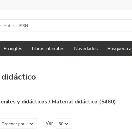
En inglés
Libros infantiles
Novedades
Búsqueda a
 didáctico
uveniles y didácticos
/ Material didáctico (5460)
Ver