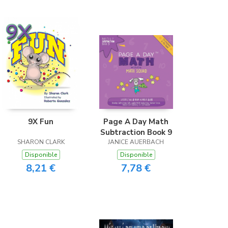
9X Fun
Page A Day Math
Subtraction Book 9
SHARON CLARK
JANICE AUERBACH
Disponible
Disponible
8,21 €
7,78 €