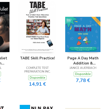
liet
TABE Skill Practice!
Page A Day Math
m
Addition &
L
s
COMPLETE TEST
Counting Book 2
JANICE AUERBACH
PREPARATION INC.
Disponible
Disponible
€
7,78 €
14,91 €