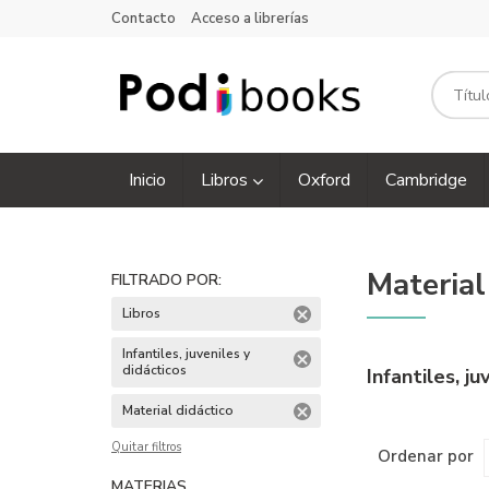
Contacto
Acceso a librerías
Inicio
Libros
Oxford
Cambridge
Material
FILTRADO POR:
Libros
Infantiles, juveniles y
didácticos
Infantiles, j
Material didáctico
Quitar filtros
Ordenar por
MATERIAS