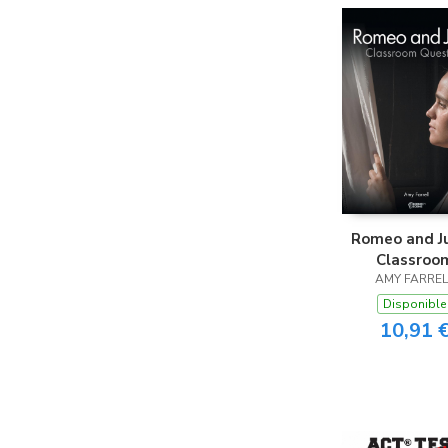
Romeo and Ju
Classroo
AMY FARREL
Question
Disponible
10,91 