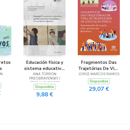
retos
Educación física y
Fragmentos Das
s
sistema educativo:
Trajetórias De Vida
ÍN
apuntes para
ANA TORRÓN
JORGE MARCOS RAMOS
De Professores De
PREOBRAYENSKY /
pensar la
Educação Física
Disponible
CECILIA RUEGGER
enseñanza de las
Disponible
29,07 €
€
prácticas corporales
9,88 €