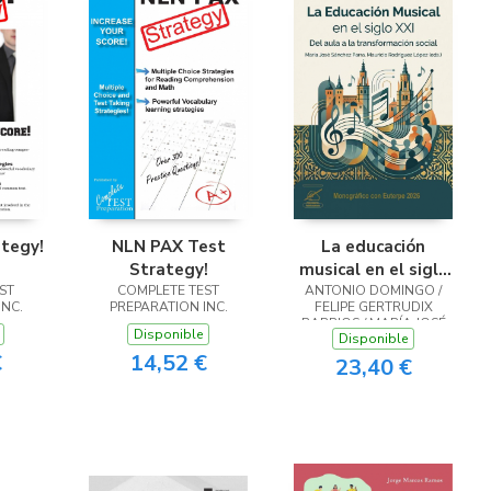
tegy!
NLN PAX Test
La educación
Strategy!
musical en el siglo
ST
COMPLETE TEST
ANTONIO DOMINGO /
xxi del aula a la
INC.
PREPARATION INC.
FELIPE GERTRUDIX
transformación
BARRIOS / MARÍA JOSÉ
Disponible
social
Disponible
SÁNCHEZ PARRA /
MAURICIO RODRÍGUEZ
€
14,52 €
23,40 €
LÓPEZ