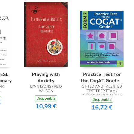
 ESL
Playing with
Practice Test for
ionary
Anxiety
the CogAT Grade 1
NK
LYNN LYONS / REID
GIFTED AND TALENTED
Form 7 Level 7
WILSON
TEST PREP TEAM /
ORIGINS PUBLICATIONS
Disponible
Disponible
€
10,99 €
16,72 €