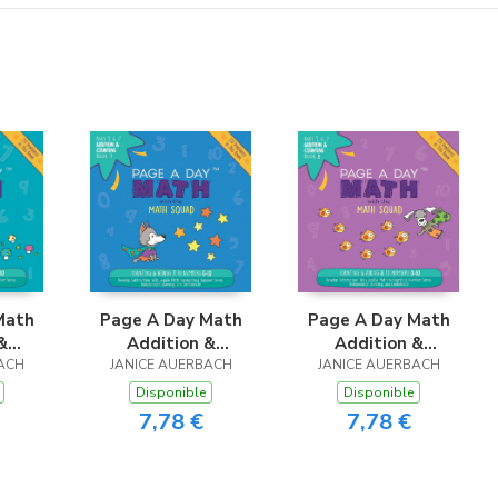
Math
Page A Day Math
Page A Day Math
&
Addition &
Addition &
ok 6
ACH
Counting Book 7
JANICE AUERBACH
Counting Book 8
JANICE AUERBACH
Disponible
Disponible
7,78 €
7,78 €