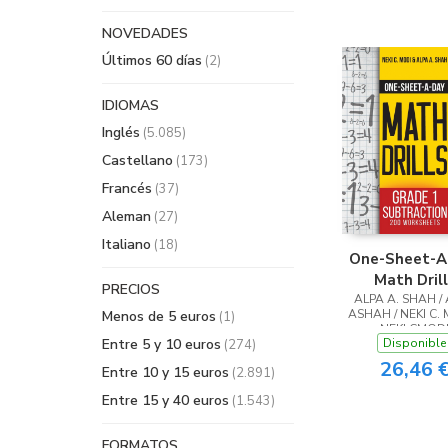
NOVEDADES
Últimos 60 días
(2)
IDIOMAS
Inglés
(5.085)
Castellano
(173)
Francés
(37)
Aleman
(27)
Italiano
(18)
One-Sheet-A
Math Dril
PRECIOS
ALPA A. SHAH /
ASHAH / NEKI C. 
Menos de 5 euros
(1)
NEKI CMOD
Entre 5 y 10 euros
Disponible
(274)
26,46 
Entre 10 y 15 euros
(2.891)
Entre 15 y 40 euros
(1.543)
FORMATOS