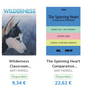
Wilderness
The Spinning Heart
Classroom
Comparative
AMY FARRELL
Questions
Workbook HL17
AMY FARRELL
Disponible
Disponible
9,34 €
22,62 €