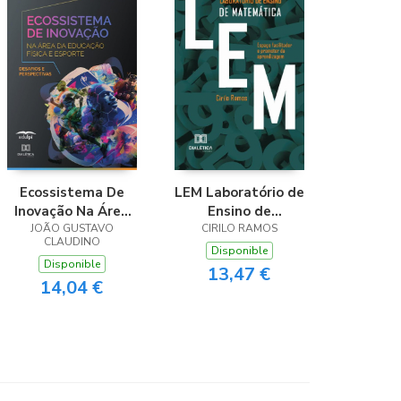
Ecossistema De
LEM Laboratório de
Inovação Na Área
Ensino de
Da Educação Física
JOÃO GUSTAVO
Matemática
CIRILO RAMOS
CLAUDINO
E Esporte
Disponible
Disponible
13,47 €
14,04 €