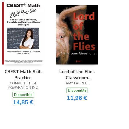
CBEST Math Skill
Lord of the Flies
Practice
Classroom
COMPLETE TEST
AMY FARRELL
Questions
PREPARATION INC.
Disponible
Disponible
11,96 €
14,85 €