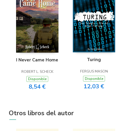
Turing
I Never Came Home
FERGUS MASON
ROBERT L. SCHECK
Disponible
Disponible
12,03 €
8,54 €
Otros libros del autor