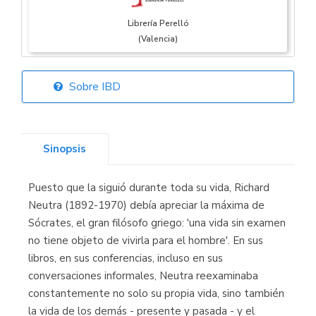
Librería Perelló
(Valencia)
Sobre IBD
Librería Elías
(Asturias)
Sinopsis
Puesto que la siguió durante toda su vida, Richard
Librería Kolima
Neutra (1892-1970) debía apreciar la máxima de
(Madrid)
Sócrates, el gran filósofo griego: 'una vida sin examen
no tiene objeto de vivirla para el hombre'. En sus
libros, en sus conferencias, incluso en sus
conversaciones informales, Neutra reexaminaba
Librería Proteo
constantemente no solo su propia vida, sino también
(Málaga)
la vida de los demás - presente y pasada - y el