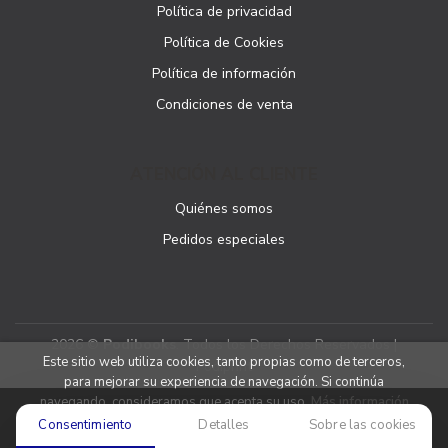
Política de privacidad
Política de Cookies
Política de información
Condiciones de venta
ATENCIÓN AL CLIENTE
Quiénes somos
Pedidos especiales
2026 ©
Podibooks
. Todos los Derechos Reservados |
Este sitio web utiliza cookies, tanto propias como de terceros,
Podiprint
para mejorar su experiencia de navegación. Si continúa
navegando, consideramos que acepta su uso.
Más información
Consentimiento
Detalles
Sobre las cookies
Aceptar cookies
Denegar