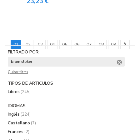
23,23 €
01
02
03
04
05
06
07
08
09
FILTRADO POR:
bram stoker
Quitar filtros
TIPOS DE ARTÍCULOS
Libros
(245)
IDIOMAS
Inglés
(224)
Castellano
(7)
Francés
(2)