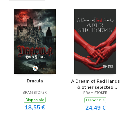
Dracula
A Dream of Red Hands
& other selected
BRAM STOKER
BRAM STOKER
stories
Disponible
Disponible
18,55 €
24,49 €