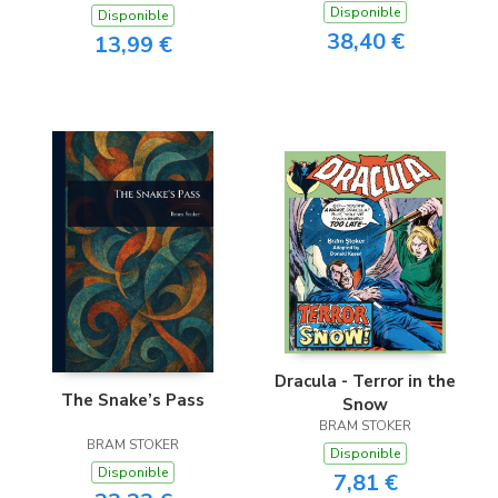
Disponible
Disponible
38,40 €
13,99 €
Dracula - Terror in the
The Snake’s Pass
Snow
BRAM STOKER
BRAM STOKER
Disponible
Disponible
7,81 €