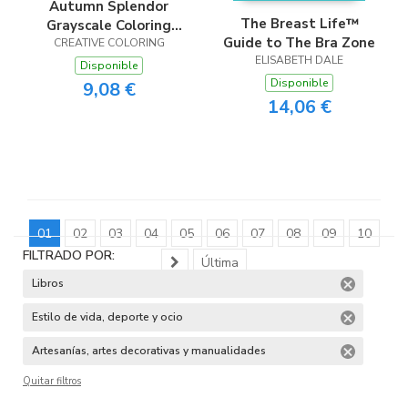
Autumn Splendor
The Breast Life™
Grayscale Coloring
Guide to The Bra Zone
CREATIVE COLORING
Book
ELISABETH DALE
Disponible
Disponible
9,08 €
14,06 €
01
02
03
04
05
06
07
08
09
10
FILTRADO POR:
Última
Libros
Estilo de vida, deporte y ocio
Artesanías, artes decorativas y manualidades
Quitar filtros