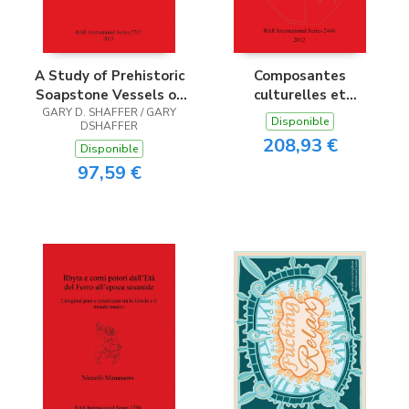
A Study of Prehistoric
Composantes
Soapstone Vessels of
culturelles et
GARY D. SHAFFER / GARY
the Middle Atlantic
premières productions
Disponible
DSHAFFER
Region of the United
céramiques du Bronze
208,93 €
Disponible
States
ancien dans le Sud-Est
97,59 €
de la France