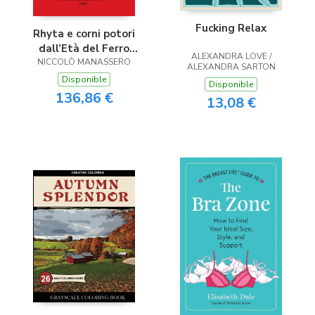
Fucking Relax
Rhyta e corni potori
dall’Età del Ferro
ALEXANDRA LOVE /
all’epoca sasanide
NICCOLÒ MANASSERO
ALEXANDRA SARTON
Disponible
Disponible
136,86 €
13,08 €