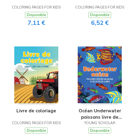
COLORING PAGES FOR KIDS
COLORING PAGES FOR KIDS
Disponible
Disponible
7,11 €
6,52 €
Livre de coloriage
Océan Underwater
poissons livre de
COLORING PAGES FOR KIDS
coloriage et de la vie
YOUNG SCHOLAR
de la mer
Disponible
Disponible