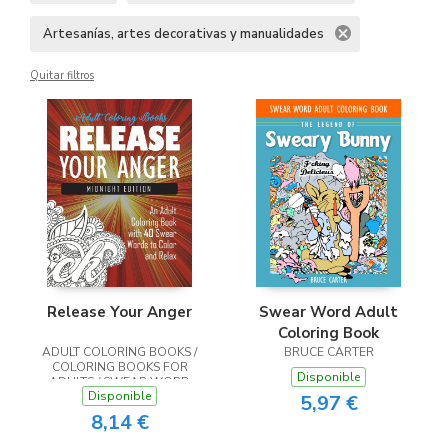
Artesanías, artes decorativas y manualidades
Quitar filtros
Release Your Anger
Swear Word Adult
Coloring Book
ADULT COLORING BOOKS /
BRUCE CARTER
COLORING BOOKS FOR
Disponible
ADULTS / SWEAR WORD
Disponible
COLORING BOOK
5,97 €
8,14 €