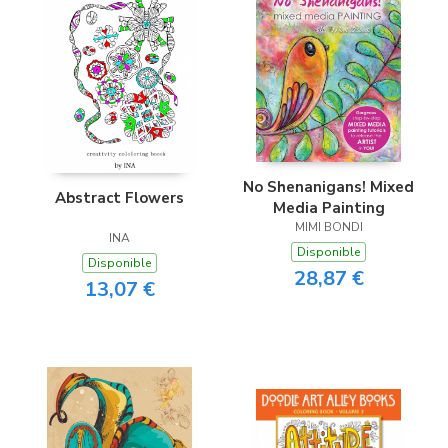
No Shenanigans! Mixed
Abstract Flowers
Media Painting
MIMI BONDI
INA
Disponible
Disponible
28,87 €
13,07 €