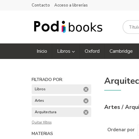
Contacto
Acceso a librerías
Inicio
Libros
Oxford
Cambridge
Arquitec
FILTRADO POR:
Libros
Artes
Artes
/ Arqu
Arquitectura
Quitar filtros
Ordenar por
MATERIAS