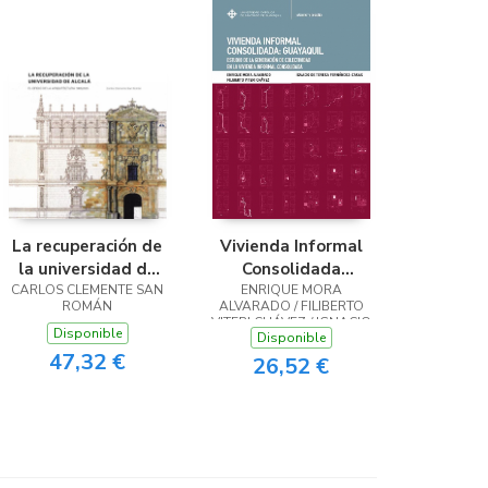
La recuperación de
Vivienda Informal
la universidad de
Consolidada
CARLOS CLEMENTE SAN
Alcalá (ES)
ENRIQUE MORA
Guayaquil
ROMÁN
ALVARADO / FILIBERTO
VITERI CHÁVEZ / IGNACIO
Disponible
Disponible
DE TERESA FERNÁNDEZ-
CASAS
47,32 €
26,52 €