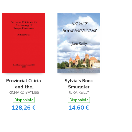
Provincial Cilicia
Sylvia's Book
and the
Smuggler
Archaeology of
RICHARD BAYLISS
JURA REILLY
Temple Conversion
Disponible
Disponible
128,26 €
14,60 €