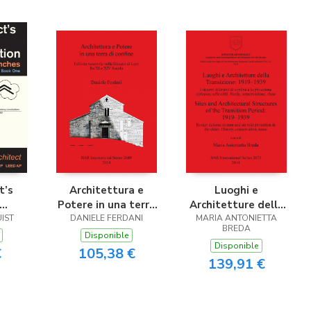
t’s
Architettura e
Luoghi e
Potere in una terra
Architetture della
IST
on
DANIELE FERDANI
di confine
MARIA ANTONIETTA
Transizione
BREDA
Disponible
Disponible
€
105,38 €
139,91 €