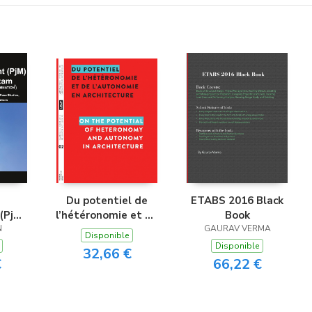
Du potentiel de
ETABS 2016 Black
(PjM)
l’hétéronomie et de
Book
 Exam
N
l’autonomie en
GAURAV VERMA
Disponible
t
architecture / On
Disponible
32,66 €
on
the Potential of
€
66,22 €
n)
Heteronomy and
Autonomy in
Architecture