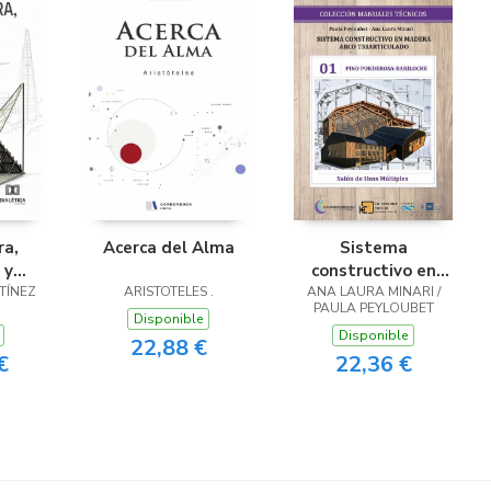
ra,
Acerca del Alma
Sistema
 y
constructivo en
TÍNEZ
s
ARISTOTELES .
ANA LAURA MINARI /
madera
PAULA PEYLOUBET
Disponible
Disponible
22,88 €
€
22,36 €