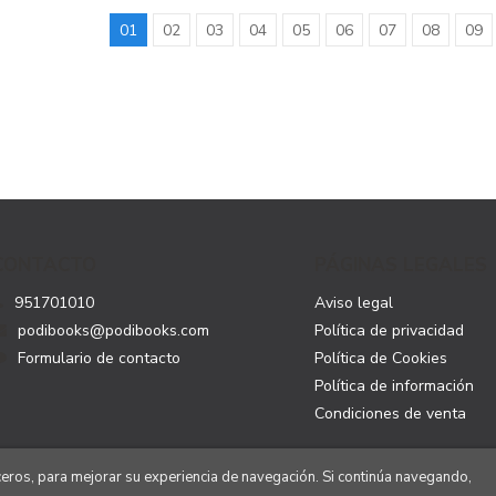
01
02
03
04
05
06
07
08
09
CONTACTO
PÁGINAS LEGALES
951701010
Aviso legal
podibooks@podibooks.com
Política de privacidad
Formulario de contacto
Política de Cookies
Política de información
Condiciones de venta
rceros, para mejorar su experiencia de navegación. Si continúa navegando,