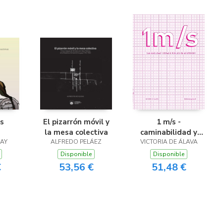
es
El pizarrón móvil y
1 m/s -
la mesa colectiva
caminabilidad y
AY
ALFREDO PELÁEZ
espacio público en
VICTORIA DE ÁLAVA
Montevideo
Disponible
Disponible
€
53,56 €
51,48 €