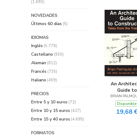
(1.693)
NOVEDADES
Últimos 60 días
(5)
IDIOMAS
Inglés
(5.779)
Castellano
(930)
Aleman
(812)
Francés
(735)
Italiano
(459)
An Architec
Guide to
PRECIOS
BRIAN PALMQU
Constructi
Entre 5 y 10 euros
(72)
Disponible
Entre 10 y 15 euros
19,68 
(427)
Entre 15 y 40 euros
(4.695)
FORMATOS