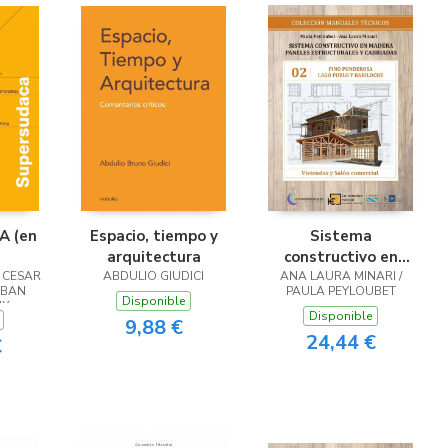
 (en
Espacio, tiempo y
Sistema
arquitectura
constructivo en
 CESAR
ABDULIO GIUDICI
ANA LAURA MINARI /
madera
EBAN
PAULA PEYLOUBET
Disponible
IX
Disponible
NANDO
9,88 €
 JUAN
24,44 €
€
ÁN /
ERO /
 / MAX
FÍA
NO /
MSIN