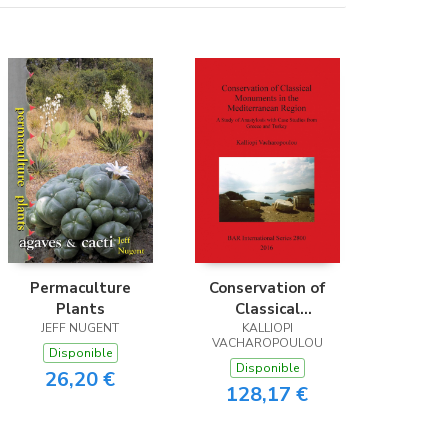
Permaculture
Conservation of
Plants
Classical
JEFF NUGENT
Monuments in the
KALLIOPI
VACHAROPOULOU
Mediterranean
Disponible
Disponible
Region
26,20 €
128,17 €