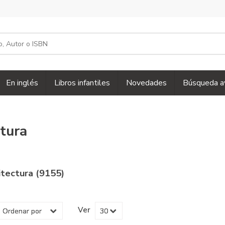
En inglés
Libros infantiles
Novedades
Búsqueda a
tura
itectura (9155)
Ver