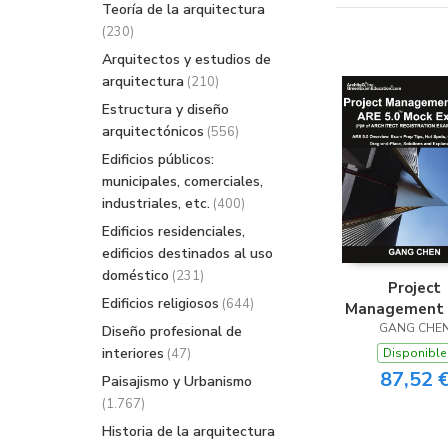
Teoría de la arquitectura
(230)
Arquitectos y estudios de
arquitectura
(210)
Estructura y diseño
arquitectónicos
(556)
Edificios públicos:
municipales, comerciales,
industriales, etc.
(400)
Edificios residenciales,
edificios destinados al uso
doméstico
(231)
Project
Edificios religiosos
(644)
Management 
ARE 5.0 Mock
GANG CHE
Diseño profesional de
(Architec
interiores
(47)
Disponible
Registrati
87,52 
Paisajismo y Urbanismo
Examinatio
(1.767)
Historia de la arquitectura