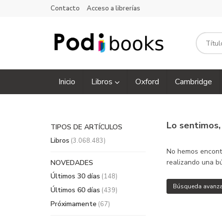
Contacto
Acceso a librerías
Inicio
Libros
Oxford
Cambridge
Lo sentimos
TIPOS DE ARTÍCULOS
Libros
(3.068.483)
No hemos encontra
realizando una bú
NOVEDADES
Últimos 30 días
(148)
Búsqueda avanz
Últimos 60 días
(439)
Próximamente
(67)