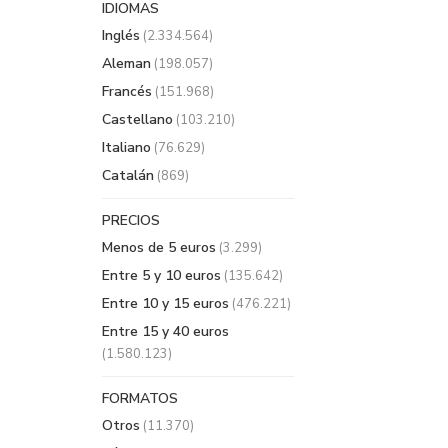
IDIOMAS
Inglés
(2.334.564)
Aleman
(198.057)
Francés
(151.968)
Castellano
(103.210)
Italiano
(76.629)
Catalán
(869)
PRECIOS
Menos de 5 euros
(3.299)
Entre 5 y 10 euros
(135.642)
Entre 10 y 15 euros
(476.221)
Entre 15 y 40 euros
(1.580.123)
FORMATOS
Otros
(11.370)