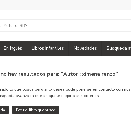
En inglés
Libros infantiles
Novedades
Búsqueda a
,
no hay resultados para: "Autor : ximena renzo"
do lo que busca pero si lo desea pude ponerse en contacto con nosotro
squeda avanzada que se ajuste mejor a sus criterios.
ada
Pedir el libro que busco