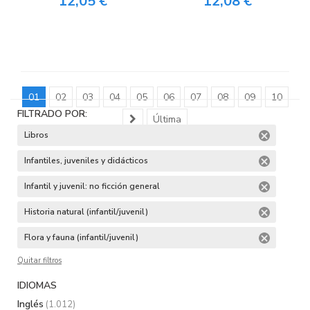
12,05 €
12,08 €
01
02
03
04
05
06
07
08
09
10
FILTRADO POR:
Última
Libros
Infantiles, juveniles y didácticos
Infantil y juvenil: no ficción general
Historia natural (infantil/juvenil)
Flora y fauna (infantil/juvenil)
Quitar filtros
IDIOMAS
Inglés
(1.012)