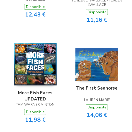
TERESA L. WALLACE / TERESA
LWALLACE
Disponible
Disponible
12,43 €
11,16 €
The First Seahorse
More Fish Faces
UPDATED
LAUREN MARIE
TAM WARNER MINTON
Disponible
Disponible
14,06 €
11,98 €