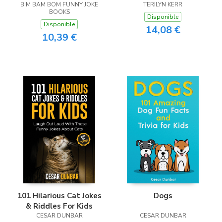
BIM BAM BOM FUNNY JOKE
TERILYN KERR
BOOKS
Disponible
Disponible
14,08 €
10,39 €
101 Hilarious Cat Jokes
Dogs
& Riddles For Kids
CESAR DUNBAR
CESAR DUNBAR