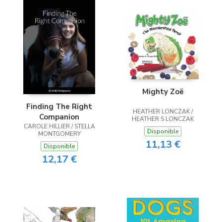
Mighty Zoë
Finding The Right
HEATHER LONCZAK /
Companion
HEATHER S LONCZAK
CAROLE HILLIER / STELLA
Disponible
MONTGOMERY
11,13 €
Disponible
12,17 €