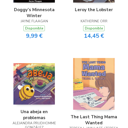
Doggy’s Minnesota
Leroy the Lobster
Winter
JAYNE FLAAGAN
KATHERINE ORR
Disponible
Disponible
9,99 €
14,45 €
Una abeja en
The Last Thing Mama
problemas
Wanted
ALEJANDRA PRUDHOMME
GONZÁLEZ