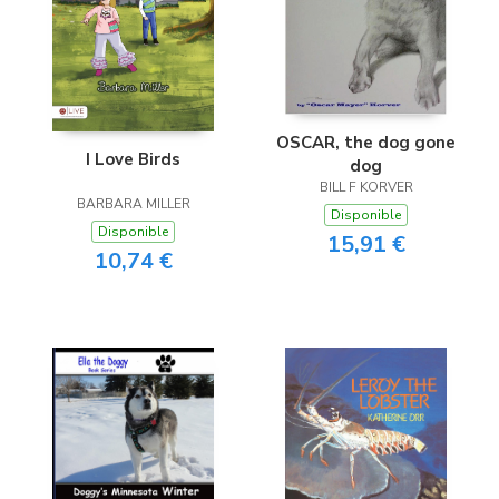
OSCAR, the dog gone
I Love Birds
dog
BILL F KORVER
BARBARA MILLER
Disponible
Disponible
15,91 €
10,74 €