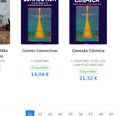
 Não
Cosmic Connection
Conexão Cósmica
es
ITA
J L MARTINS
J L MARTINS / JOSE LUIZ
LANHOSO MARTINS
Disponible
Disponible
14,04 €
21,32 €
01
02
03
04
05
06
07
08
09