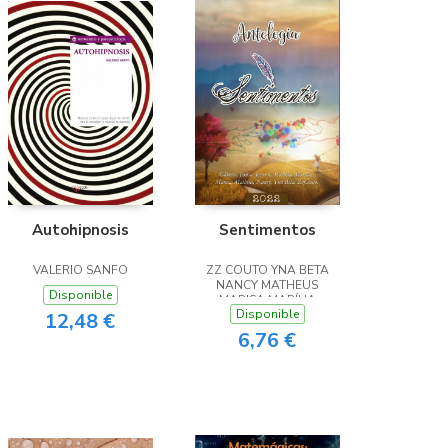
Autohipnosis
Sentimentos
VALERIO SANFO
ZZ COUTO YNA BETA
NANCY MATHEUS
Disponible
MARISA MARÍLIA
Disponible
MARILDA JOSEANI
12,48 €
JESUSA GLÁUCIA
6,76 €