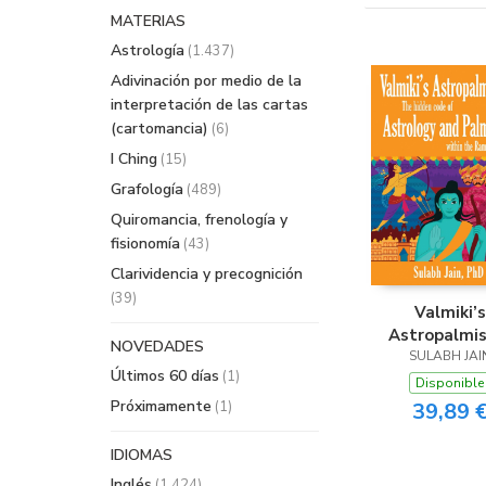
MATERIAS
Astrología
(1.437)
Adivinación por medio de la
interpretación de las cartas
(cartomancia)
(6)
I Ching
(15)
Grafología
(489)
Quiromancia, frenología y
fisionomía
(43)
Clarividencia y precognición
(39)
Valmiki’s
Astropalmis
NOVEDADES
SULABH JAI
Últimos 60 días
(1)
Disponible
Próximamente
(1)
39,89 
IDIOMAS
Inglés
(1.424)