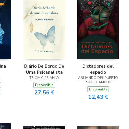
ina
Diário De Bordo De
Dictadores del
Uma Psicanalista
espacio
Á
TRÍCIA CIPRIANNY
ARMANDO DEL PUERTO
PUERCHAMBUD
Disponible
Disponible
€
27,56 €
12,43 €