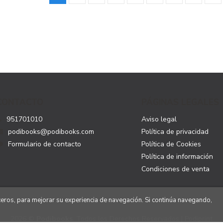
CONTACTO
PÁGINAS LEGALES
951701010
Aviso legal
podibooks@podibooks.com
Política de privacidad
Formulario de contacto
Política de Cookies
Política de información
Condiciones de venta
rceros, para mejorar su experiencia de navegación. Si continúa navegando,
2026 ©
Podibooks
. Todos los Derechos Reservados | Podiprint