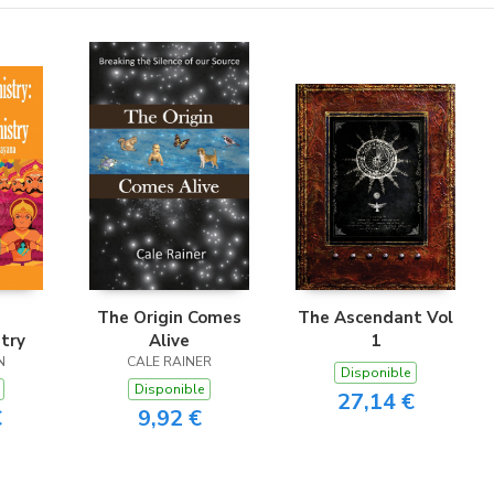
The Origin Comes
The Ascendant Vol
try
Alive
1
N
CALE RAINER
Disponible
Disponible
27,14 €
€
9,92 €