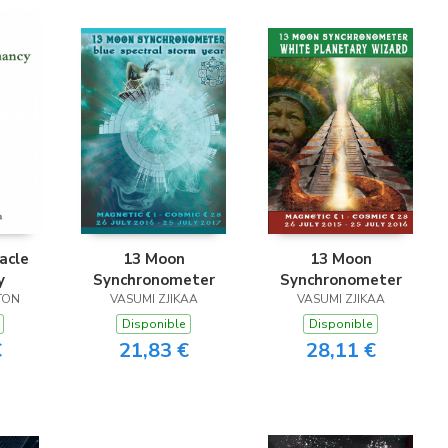
acle
13 Moon
13 Moon
y
Synchronometer
Synchronometer
TON
VASUMI ZJIKAA
VASUMI ZJIKAA
Disponible
Disponible
€
21,83 €
28,11 €