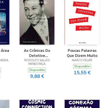
 Área
As Crônicas Do
Poucas Palavras
Detetive
Que Dizem Muito
MEIDA
Bartolomeu Braga
RODOLFO SALLES
MARCO FELIPE
MENDONÇA
Disponible
Disponible
15,55 €
€
9,88 €