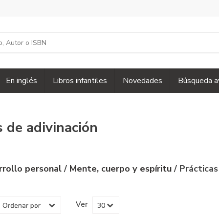
En inglés
Libros infantiles
Novedades
Búsqueda a
s de adivinación
rrollo personal
/
Mente, cuerpo y espíritu
/ Práctica
Ver