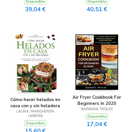
recetas
Disponible
Disponible
39,04 €
40,51 €
Air Fryer Cookbook For
Cómo hacer helados en
Beginners In 2020
casa con y sin heladera
BARBARA TRISLER
LAURA / MARGHERITA
LANDRA
Disponible
17,04 €
Disponible
15,60 €