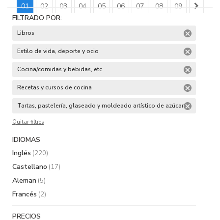
01
02
03
04
05
06
07
08
09
FILTRADO POR:
Libros
Estilo de vida, deporte y ocio
Cocina/comidas y bebidas, etc.
Recetas y cursos de cocina
Tartas, pastelería, glaseado y moldeado artístico de azúcar
Quitar filtros
IDIOMAS
Inglés
(220)
Castellano
(17)
Aleman
(5)
Francés
(2)
PRECIOS