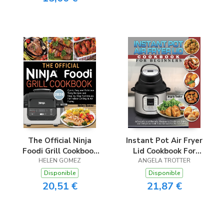
The Official Ninja
Instant Pot Air Fryer
Foodi Grill Cookbook
Lid Cookbook For
for Beginners
HELEN GOMEZ
ANGELA TROTTER
Beginners
Disponible
Disponible
20,51 €
21,87 €