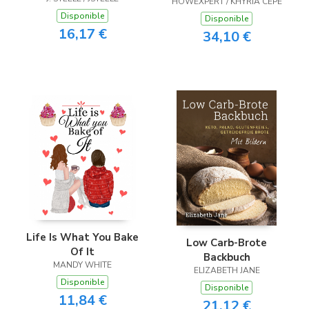
HOWEXPERT / KHYRIA CEPE
Disponible
Disponible
16,17 €
34,10 €
Life Is What You Bake
Low Carb-Brote
Of It
Backbuch
MANDY WHITE
ELIZABETH JANE
Disponible
Disponible
11,84 €
21,12 €