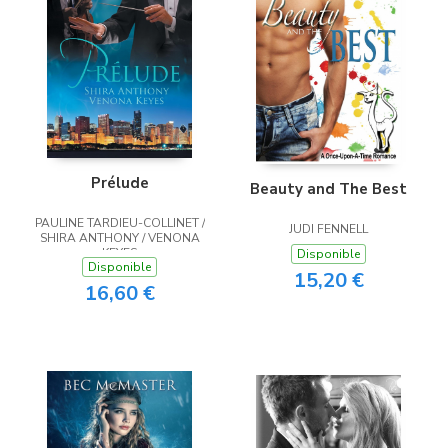
Prélude
Beauty and The Best
PAULINE TARDIEU-COLLINET /
JUDI FENNELL
SHIRA ANTHONY / VENONA
KEYES
Disponible
Disponible
15,20 €
16,60 €