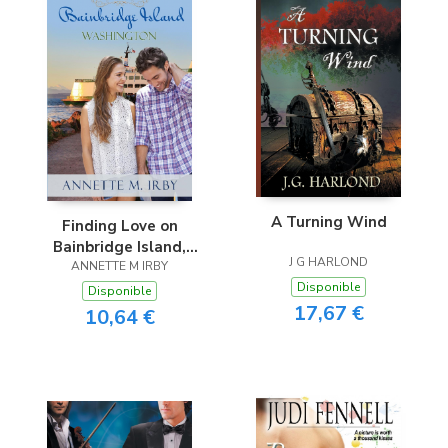
A Turning Wind
Finding Love on
Bainbridge Island,
J G HARLOND
ANNETTE M IRBY
Washington
Disponible
Disponible
17,67 €
10,64 €