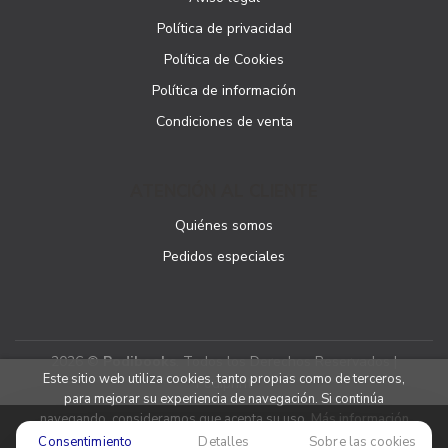
Política de privacidad
Política de Cookies
Política de información
Condiciones de venta
ATENCIÓN AL CLIENTE
Quiénes somos
Pedidos especiales
2026 ©
Podibooks
. Todos los Derechos Reservados |
Este sitio web utiliza cookies, tanto propias como de terceros,
Podiprint
para mejorar su experiencia de navegación. Si continúa
navegando, consideramos que acepta su uso.
Más información
Consentimiento
Detalles
Sobre las cookies