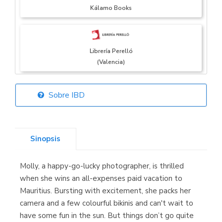
Kálamo Books
Librería Perelló
(Valencia)
Sobre IBD
Librería Elías
(Asturias)
Sinopsis
Molly, a happy-go-lucky photographer, is thrilled
Librería Kolima
when she wins an all-expenses paid vacation to
(Madrid)
Mauritius. Bursting with excitement, she packs her
camera and a few colourful bikinis and can't wait to
have some fun in the sun. But things don’t go quite