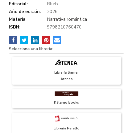
Editorial:
Blurb
Año de edición:
2026
Materia
Narrativa romántica
ISBN:
9798210760470
Selecciona una librería:
Librería Samer
Atenea
Kálamo Books
Librería Perelló