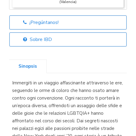
(Valencia)
¡Pregúntanos!
Librería Elías
(Asturias)
Sobre IBD
Sinopsis
Librería Kolima
(Madrid)
Immergiti in un viaggio affascinante attraverso le ere,
seguendo le orme di coloro che hanno osato amare
contro ogni convenzione. Ogni racconto ti porterà in
un’epoca diversa, offrendoti un assaggio delle sfide e
Librería Proteo
(Málaga)
delle gioie che le relazioni LGBTQIA+ hanno
affrontato nel corso dei secoli. Dai segreti nascosti
nei palazzi egizi alle passioni proibite nelle strade
della New York degli anni ’20, ogni storia è un tributo