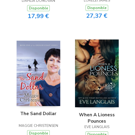
LORELEI JAMES
DAHLIA DONOVAN
Disponible
Disponible
27,37 €
17,99 €
The Sand Dollar
When A Lioness
Pounces
MAGGIE CHRISTENSEN
EVE LANGLAIS
Disponible
Disponible