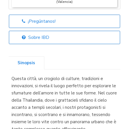
(Valencia)
¡Pregúntanos!
Librería Elías
(Asturias)
Sobre IBD
Sinopsis
Librería Kolima
(Madrid)
Questa città, un crogiolo di culture, tradizioni e
innovazioni, si rivela il luogo perfetto per esplorare le
sfumature dell’amore in tutte le sue forme. Nel cuore
della Thailandia, dove i grattacieli sfidano il cielo
Librería Proteo
(Málaga)
accanto a templi secolari, i nostri protagonisti si
incontrano, si scontrano e si innamorano, tessendo
insieme le loro vite contro un panorama urbano che è
tanto complesso quanto affascinante.