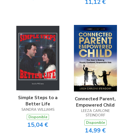
11,12 €
Simple Steps to a
Connected Parent,
Better Life
Empowered Child
SANDRA WILLIAMS
LEEZA CARLONE
STEINDORF
Disponible
Disponible
15,04 €
14,99 €