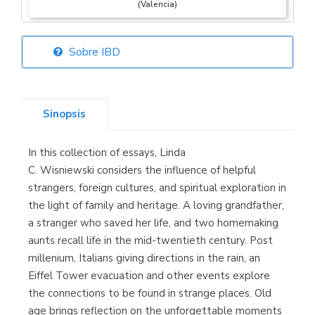
(Valencia)
Sobre IBD
Librería Elías
(Asturias)
Sinopsis
In this collection of essays, Linda
Librería Kolima
C. Wisniewski considers the influence of helpful
(Madrid)
strangers, foreign cultures, and spiritual exploration in
the light of family and heritage. A loving grandfather,
a stranger who saved her life, and two homemaking
aunts recall life in the mid-twentieth century. Post
Librería Proteo
millenium, Italians giving directions in the rain, an
(Málaga)
Eiffel Tower evacuation and other events explore
the connections to be found in strange places. Old
age brings reflection on the unforgettable moments