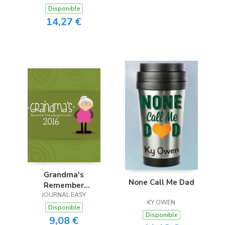
Disponible
14,27 €
Grandma's
None Call Me Dad
Remember
Everything Diary
JOURNAL EASY
KY OWEN
2016
Disponible
Disponible
9,08 €