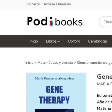
Contacto
Acceso a librerías
Inicio
Libros
Oxford
Cambridge
Inicio
>
Matemáticas y ciencia
>
Ciencia: cuestiones 
Gene
MARIA 
Editorial
Año de e
Materia