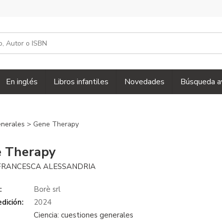
En inglés
Libros infantiles
Novedades
Búsqueda a
generales
> Gene Therapy
 Therapy
FRANCESCA ALESSANDRIA
:
Borè srl
dición:
2024
Ciencia: cuestiones generales