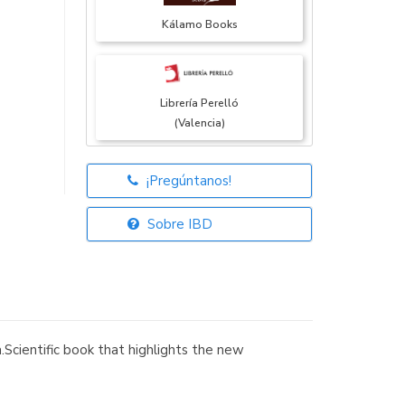
Kálamo Books
Librería Perelló
(Valencia)
¡Pregúntanos!
Librería Elías
(Asturias)
Sobre IBD
Librería Kolima
(Madrid)
a.Scientific book that highlights the new