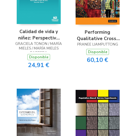
Calidad de vida y
Performing
niñez: Perspectiva
Qualitative Cross-
GRACIELA TONON / MARÍA
desde la
PRANEE LIAMPUTTONG
Cultural Research
MIELES / MARÍA MIELES
investigación
Disponible
BARRERA
cualitativa
Disponible
60,10 €
24,91 €