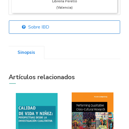
Librería Perelló
(Valencia)
Sobre IBD
Librería Elías
(Asturias)
Sinopsis
Librería Kolima
Artículos relacionados
(Madrid)
Librería Proteo
(Málaga)