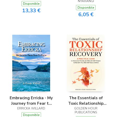
NYARANGI
Disponible
Disponible
13,33 €
6,05 €
Embracing Erricka - My
The Essentials of
Journey from Fear to
Toxic Relationship
ERRICKA WILLARD
Faith
GOLDEN HOUR
Recovery
PUBLICATIONS
Disponible