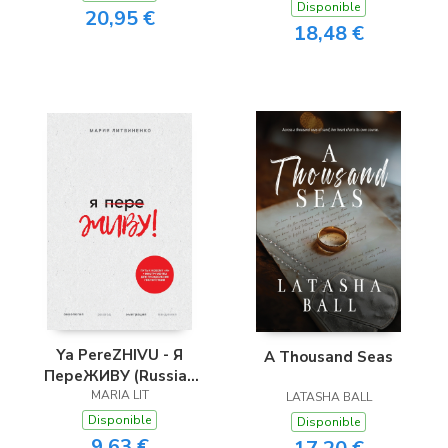
Disponible
20,95 €
18,48 €
Ya PereZHIVU - Я
A Thousand Seas
ПереЖИВУ (Russian
Edition)
MARIA LIT
LATASHA BALL
Disponible
Disponible
9,63 €