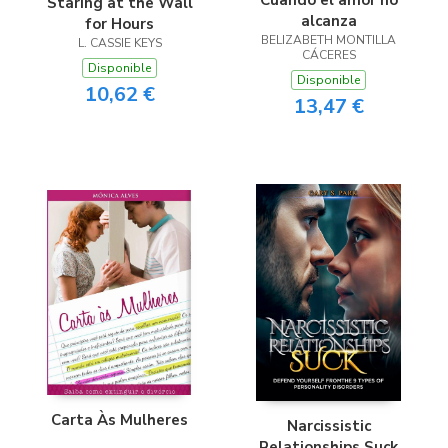
Cuando el amor no
Staring at the Wall
alcanza
for Hours
BELIZABETH MONTILLA
L. CASSIE KEYS
CÁCERES
Disponible
Disponible
10,62 €
13,47 €
Carta Às Mulheres
Narcissistic
Relationships Suck