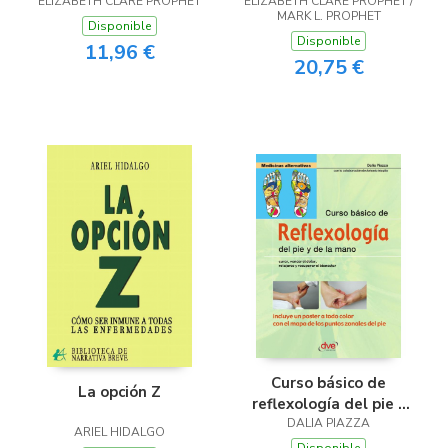
ELIZABETH CLARE PROPHET
ELIZABETH CLARE PROPHET /
MARK L. PROPHET
Disponible
Disponible
11,96 €
20,75 €
Curso básico de
La opción Z
reflexología del pie y
DALIA PIAZZA
de la mano
ARIEL HIDALGO