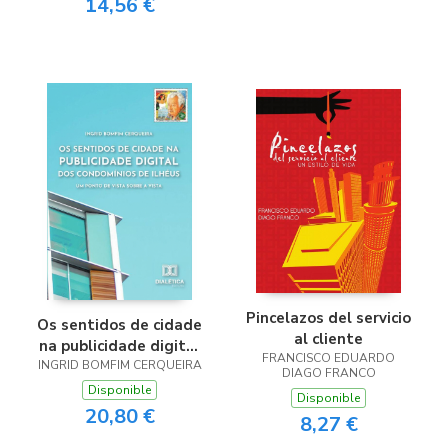
14,56 €
Pincelazos del servicio
Os sentidos de cidade
al cliente
na publicidade digital
FRANCISCO EDUARDO
INGRID BOMFIM CERQUEIRA
dos Condomínios de
DIAGO FRANCO
Ilhéus
Disponible
Disponible
20,80 €
8,27 €