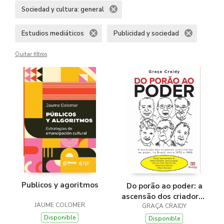
Sociedad y cultura: general
Estudios mediáticos
Publicidad y sociedad
Quitar filtros
Publicos y agoritmos
Do porão ao poder: a
ascensão dos criadores
JAUME COLOMER
publicitários ao poder,
GRAÇA CRAIDY
no Brasil, entre 1970 e
Disponible
Disponible