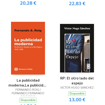
1990
20,28 €
22,83 €
RP: El otro lado del
La publicidad
espejo
moderna,La publicidad
VICTOR HUGO SÁNCHEZ
FERNANDO ROIG /
moderna
FERNANDO,FERNANDO
Disponible
ROIG,ROIG
13,00 €
Disponible