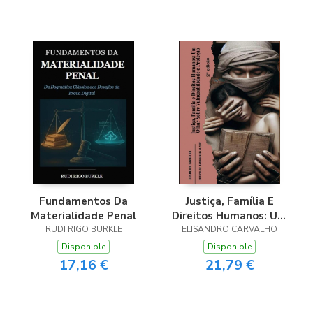
Fundamentos Da
Justiça, Família E
Materialidade Penal
Direitos Humanos: Um
RUDI RIGO BURKLE
ELISANDRO CARVALHO
Olhar Sobre
Vulnerabilidade E
Disponible
Disponible
Proteção
17,16 €
21,79 €