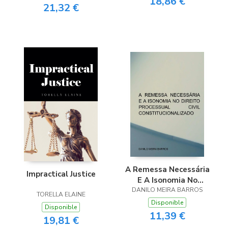
18,86 €
21,32 €
A Remessa Necessária
Impractical Justice
E A Isonomia No
Direito Processual Civil
DANILO MEIRA BARROS
TORELLA ELAINE
Constitucionalizado
Disponible
Disponible
11,39 €
19,81 €