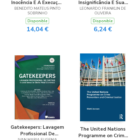
Inocência E A Execução
Insignificância E Suas
BENEDITO MATEUS PINTO
Provisória Da Pena
Repercussões Práticas
LEONARDO FRANKLIN DE
SOBRINHO
OLIVEIRA
Privativa De
Nas Decisões Judiciais
Disponible
Disponible
Liberdade: Uma
14,04 €
6,24 €
Análise Da
Jurisprudência Do
Supremo Tribunal
Federal
Gatekeepers: Lavagem
The United Nations
Profissional De
Programme on Crime
IVAN MARIA EUGENIA