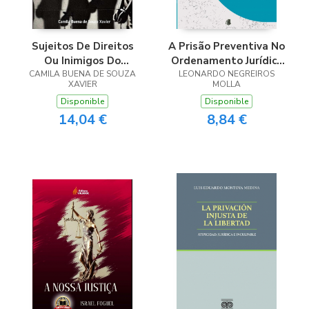
Sujeitos De Direitos
A Prisão Preventiva No
Ou Inimigos Do
Ordenamento Jurídico
CAMILA BUENA DE SOUZA
Estado?
LEONARDO NEGREIROS
Brasileiro
XAVIER
MOLLA
Disponible
Disponible
14,04 €
8,84 €