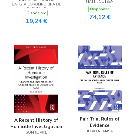
Capitais E Outros
Prevention and
MATTI JOUTSEN
BATISTA CORDEIRO LIRA DE
Temas De Direito
Criminal Justice
CARVALHO
Disponible
Penal
Disponible
74,12 €
19,24 €
Fair Trial Rules of
A Recent History of
Evidence
Homicide Investigation
JURKKA JÄMSÄ
SOPHIE PIKE