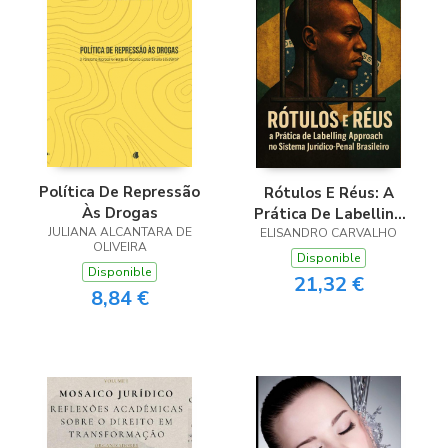
Política De Repressão
Rótulos E Réus: A
Às Drogas
Prática De Labelling
JULIANA ALCANTARA DE
Approach No Sistema
ELISANDRO CARVALHO
OLIVEIRA
Juríco-penal Brasileiro
Disponible
Disponible
21,32 €
8,84 €