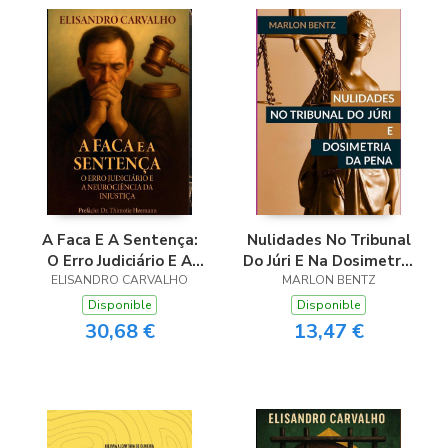
A Faca E A Sentença:
Nulidades No Tribunal
O Erro Judiciário E A
Do Júri E Na Dosimetria
ELISANDRO CARVALHO
Neurociência Da
MARLON BENTZ
Da Pena
Injustiça
Disponible
Disponible
30,68 €
13,47 €