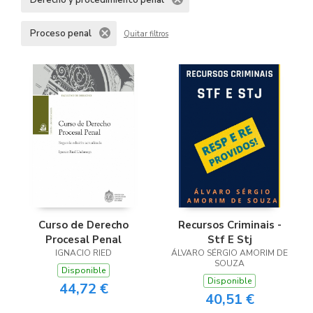
Derecho y procedimiento penal
Proceso penal
Quitar filtros
Curso de Derecho
Recursos Criminais -
Procesal Penal
Stf E Stj
IGNACIO RIED
ÁLVARO SÉRGIO AMORIM DE
SOUZA
Disponible
Disponible
44,72 €
40,51 €