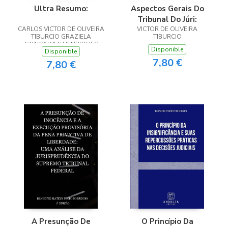
Ultra Resumo:
Aspectos Gerais Do
Tribunal Do Júri:
CARLOS VICTOR DE OLIVEIRA
VICTOR DE OLIVEIRA
TIBURCIO GRAZIELA
TIBURCIO
GONÇALVES HENRIQUES
Disponible
Disponible
EDUARDO MARTINS FILHO
7,80 €
7,80 €
A Presunção De
O Princípio Da