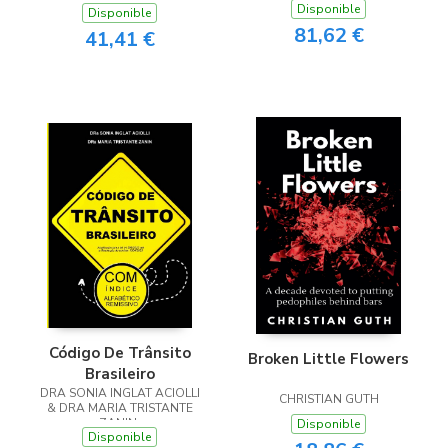
Disponible
Disponible
81,62 €
41,41 €
Código De Trânsito
Broken Little Flowers
Brasileiro
DRA SONIA INGLAT ACIOLLI
CHRISTIAN GUTH
& DRA MARIA TRISTANTE
ZANIN.
Disponible
Disponible