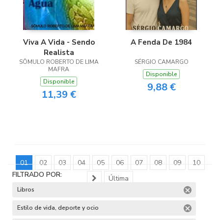
Viva A Vida - Sendo
A Fenda De 1984
Realista
SÔMULO ROBERTO DE LIMA
SÉRGIO CAMARGO
MAFRA
Disponible
Disponible
9,88 €
11,39 €
01
02
03
04
05
06
07
08
09
10
FILTRADO POR:
Última
Libros
Estilo de vida, deporte y ocio