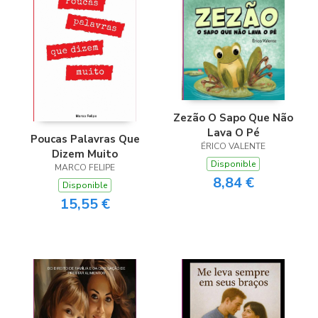
Zezão O Sapo Que Não
Lava O Pé
Poucas Palavras Que
ÉRICO VALENTE
Dizem Muito
Disponible
MARCO FELIPE
8,84 €
Disponible
15,55 €