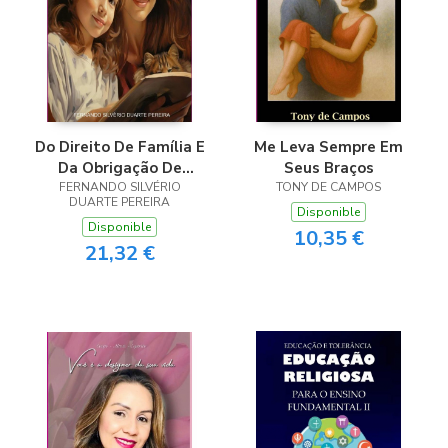
Do Direito De Família E
Me Leva Sempre Em
Da Obrigação De
Seus Braços
Prestar Alimentos
FERNANDO SILVÉRIO
TONY DE CAMPOS
DUARTE PEREIRA
Disponible
Disponible
10,35 €
21,32 €