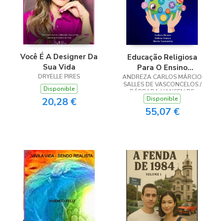
Você É A Designer Da
Educação Religiosa
Sua Vida
Para O Ensino
DRYELLE PIRES
ANDREZA CARLOS MÁRCIO
Fundamental Ii
SALLES DE VASCONCELOS /
Disponible
BÁRBARA HANSEN DE
Disponible
20,28 €
VASCONCELOS / CRISTINA
NOTÁRIO HANSEN SALLES DE
55,07 €
VASCONCELOS