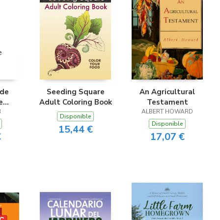
ude
Seeding Square
An Agricultural
e
Adult Coloring Book
Testament
g
B
ALBERT HOWARD
Disponible
Disponible
15,44 €
€
17,07 €