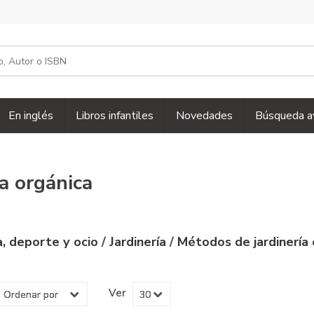
En inglés
Libros infantiles
Novedades
Búsqueda a
ía orgánica
a, deporte y ocio
/
Jardinería
/
Métodos de jardinería
Ver