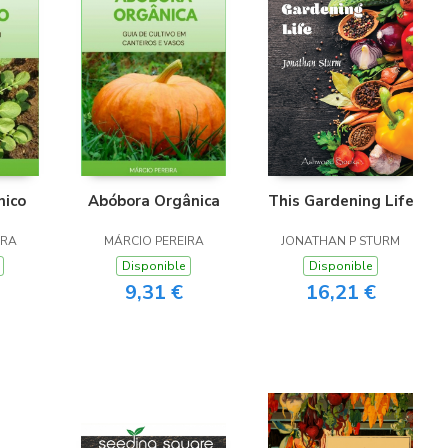
nico
Abóbora Orgânica
This Gardening Life
IRA
MÁRCIO PEREIRA
JONATHAN P STURM
Disponible
Disponible
9,31 €
16,21 €