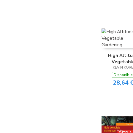
High Altit
Vegetabl
Gardenin
KEVIN KOR
Disponible
28,64 