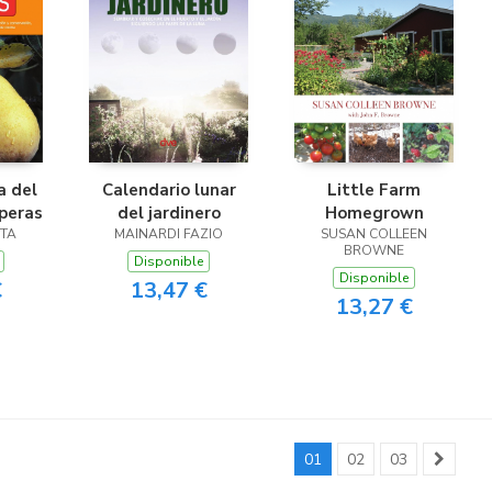
a del
Calendario lunar
Little Farm
 peras
del jardinero
Homegrown
TTA
MAINARDI FAZIO
SUSAN COLLEEN
BROWNE
Disponible
Disponible
€
13,47 €
13,27 €
01
02
03