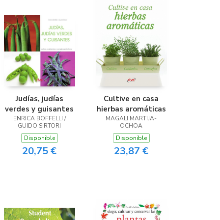
Judías, judías
Cultive en casa
verdes y guisantes
hierbas aromáticas
ENRICA BOFFELLI /
MAGALI MARTIJA-
GUIDO SIRTORI
OCHOA
Disponible
Disponible
20,75 €
23,87 €