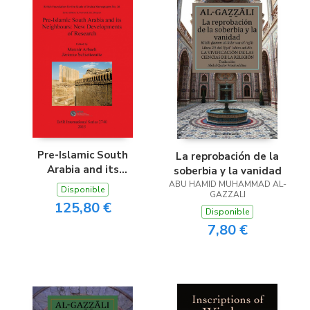
Pre-Islamic South
La reprobación de la
Arabia and its
soberbia y la vanidad
Neighbours
ABU HAMID MUHAMMAD AL-
Disponible
GAZZALI
125,80 €
Disponible
7,80 €