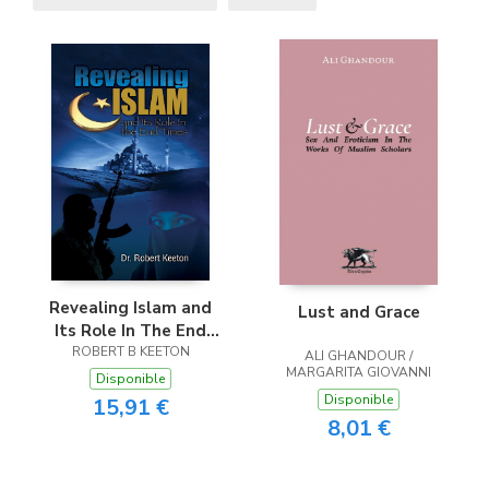
Revealing Islam and
Lust and Grace
Its Role In The End
ROBERT B KEETON
Times
ALI GHANDOUR /
MARGARITA GIOVANNI
Disponible
Disponible
15,91 €
8,01 €