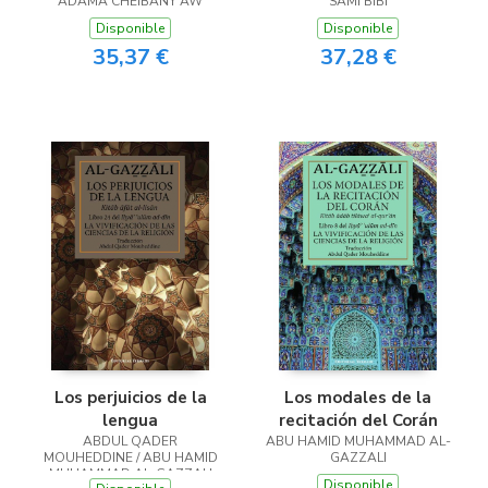
ADAMA CHEIBANY AW
SAMI BIBI
Disponible
Disponible
35,37 €
37,28 €
Los perjuicios de la
Los modales de la
lengua
recitación del Corán
ABDUL QADER
ABU HAMID MUHAMMAD AL-
MOUHEDDINE / ABU HAMID
GAZZALI
MUHAMMAD AL-GAZZALI
Disponible