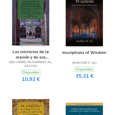
Los misterios de la
Inscriptions of Wisdom
oración y de sus
ABU HAMID MUHAMMAD AL-
aspectos esenciales
MUKHTAR H. ALI
GAZZALI
Disponible
Disponible
35,31 €
10,92 €