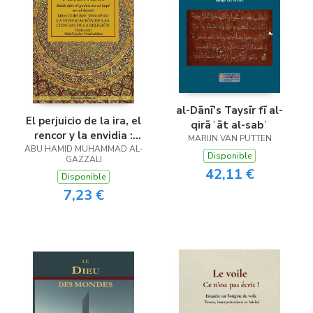
al-Dānī’s Taysīr fī al-
El perjuicio de la ira, el
qirāʾāt al-sabʿ
rencor y la envidia :
MARIJN VAN PUTTEN
ABU HAMID MUHAMMAD AL-
libro 25
Disponible
GAZZALI
42,11 €
Disponible
7,23 €