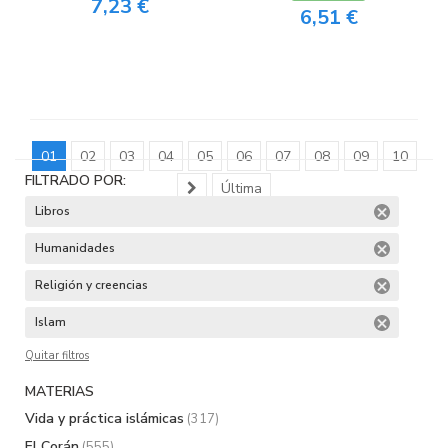
7,23 €
6,51 €
01
02
03
04
05
06
07
08
09
10
FILTRADO POR:
Última
Libros
Humanidades
Religión y creencias
Islam
Quitar filtros
MATERIAS
Vida y práctica islámicas
(317)
El Corán
(555)