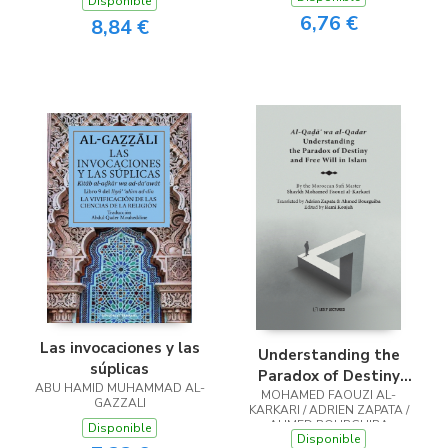
Disponible
6,76 €
8,84 €
Las invocaciones y las
Understanding the
súplicas
Paradox of Destiny
ABU HAMID MUHAMMAD AL-
and Free Will in Islam
MOHAMED FAOUZI AL-
GAZZALI
KARKARI / ADRIEN ZAPATA /
AHMED BOURGUIBA
Disponible
Disponible