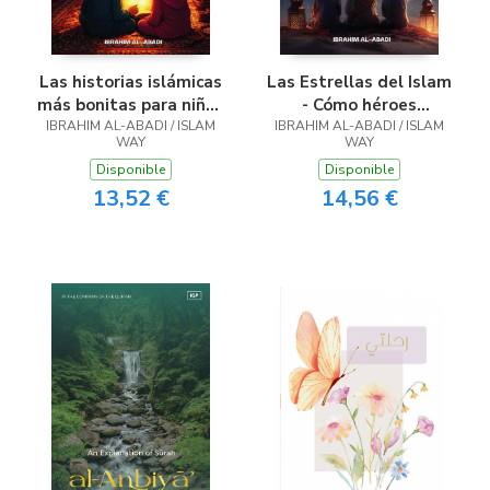
Las historias islámicas
Las Estrellas del Islam
más bonitas para niños
- Cómo héroes
IBRAHIM AL-ABADI / ISLAM
- 31 historias sobre
IBRAHIM AL-ABADI / ISLAM
musulmanes
WAY
WAY
nuestro profeta
cambiaron el mundo
Disponible
Disponible
Muhammad (saw), sus
13,52 €
14,56 €
compañeros y los
demás profetas del
islam para niños