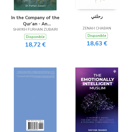
رحلتي
In the Company of the
Qur’an - An
ZENAH CHABAN
Explanation of Surah
SHAYKH FURHAN ZUBAIRI
al-Anbiya’
Disponible
Disponible
18,63 €
18,72 €