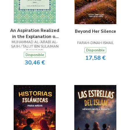
An Aspiration Realized
Beyond Her Silence
in the Explanation of
MUHAMMAD AL-’ARABI AL-
'The Aim of the
FARAH-DINAH ISMAIL
SA’IH / TALUT IBN SULAIMAN
Disciple' (Volume 1) -
Disponible
DAWOOD
Bughyah al-Mustafid li
Disponible
17,58 €
Sharh Munyah al-Murid
30,46 €