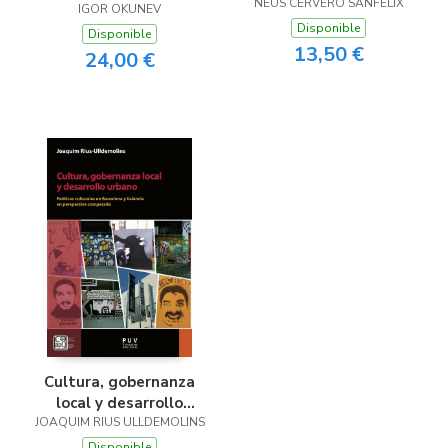
NEUS CERVERÓ SANFÈLIX
patrimoni turístic
político mundial
IGOR OKUNEV
immaterial de Cullera
Disponible
Disponible
13,50 €
24,00 €
Cultura, gobernanza
local y desarrollo
JOAQUIM RIUS ULLDEMOLINS
urbano
Disponible