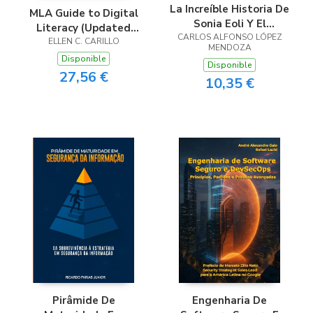
La Increíble Historia De
MLA Guide to Digital
Sonia Eoli Y El
Literacy (Updated
CARLOS ALFONSO LÓPEZ
Profesor Galindo
with AI Guidance)
ELLEN C. CARILLO
MENDOZA
Disponible
Disponible
27,56 €
10,35 €
Pirâmide De
Engenharia De