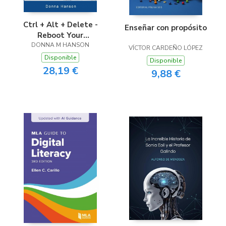
Ctrl + Alt + Delete -
Enseñar con propósito
Reboot Your
DONNA M HANSON
Productivity
VÍCTOR CARDEÑO LÓPEZ
Disponible
Disponible
28,19 €
9,88 €