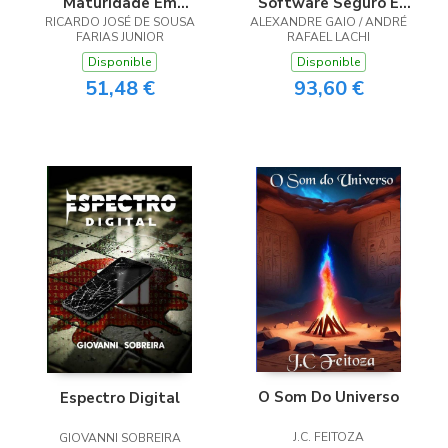
Maturidade Em
Software Seguro E
RICARDO JOSÉ DE SOUSA
Segurança Da
ALEXANDRE GAIO / ANDRÉ
Devsecops
FARIAS JUNIOR
RAFAEL LACHI
Informação
Disponible
Disponible
51,48 €
93,60 €
O Som Do Universo
Espectro Digital
J.C. FEITOZA
GIOVANNI SOBREIRA