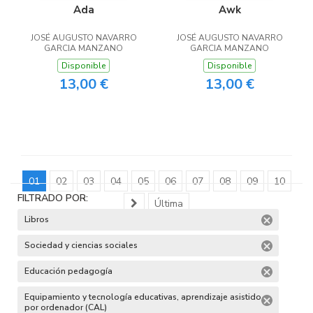
Ada
Awk
JOSÉ AUGUSTO NAVARRO
JOSÉ AUGUSTO NAVARRO
GARCIA MANZANO
GARCIA MANZANO
Disponible
Disponible
13,00 €
13,00 €
01
02
03
04
05
06
07
08
09
10
FILTRADO POR:
Última
Libros
Sociedad y ciencias sociales
Educación pedagogía
Equipamiento y tecnología educativas, aprendizaje asistido
por ordenador (CAL)