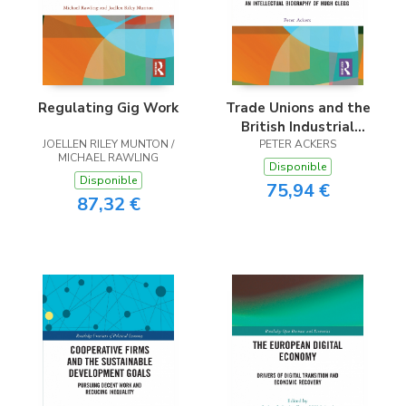
Regulating Gig Work
Trade Unions and the
British Industrial
JOELLEN RILEY MUNTON /
Relations Crisis
PETER ACKERS
MICHAEL RAWLING
Disponible
Disponible
75,94 €
87,32 €