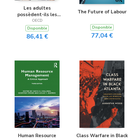
Les adultes
The Future of Labour
possèdent-ils les
compétences
OECD
nécessaires pour
Disponible
Disponible
s’épanouir dans un
77,04 €
86,41 €
monde en mutation ?
Human Resource
Class Warfare in Black