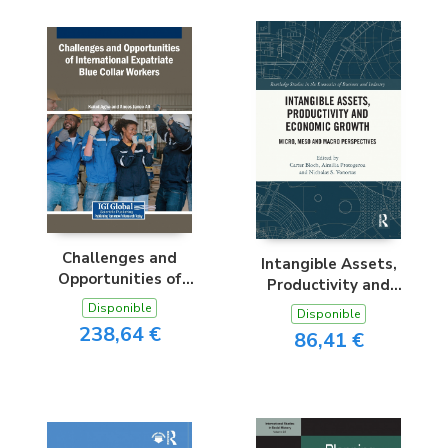
Challenges and
Intangible Assets,
Opportunities of
Productivity and
International
Economic Growth
Disponible
Disponible
Expatriate Blue Collar
238,64 €
86,41 €
Workers