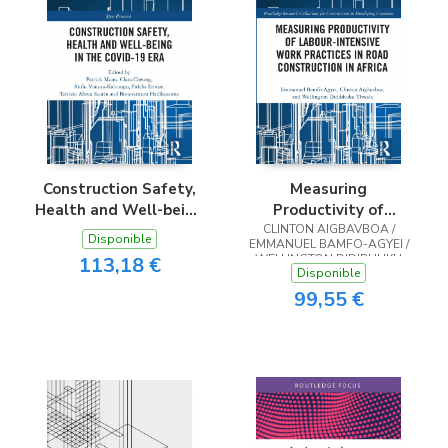
Construction Safety,
Measuring
Health and Well-being
Productivity of
in the COVID-19 era
Labour-Intensive Work
CLINTON AIGBAVBOA /
Disponible
EMMANUEL BAMFO-AGYEI /
Practices in Road
WELLINGTON DIDIBHUKU
113,18 €
Construction in Africa
Disponible
THWALA
99,55 €