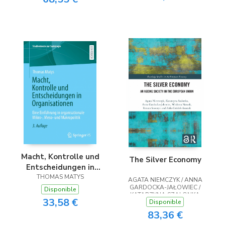
Macht, Kontrolle und
The Silver Economy
Entscheidungen in
Organisationen
THOMAS MATYS
AGATA NIEMCZYK / ANNA
GARDOCKA-JAŁOWIEC /
Disponible
KATARZYNA SZALONKA
33,58 €
Disponible
83,36 €