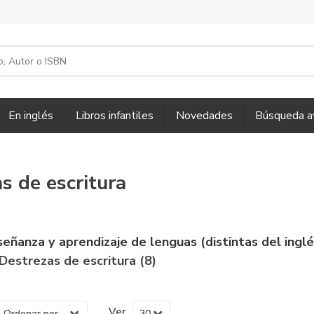
En inglés
Libros infantiles
Novedades
Búsqueda a
s de escritura
señanza y aprendizaje de lenguas (distintas del ingl
 Destrezas de escritura (8)
Ver