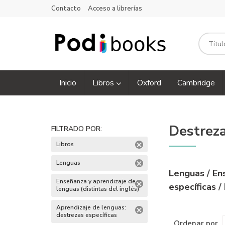
Contacto
Acceso a librerías
Inicio
Libros
Oxford
Cambridge
Destreza
FILTRADO POR:
Libros
Lenguas
Lenguas
/
En
Enseñanza y aprendizaje de
específicas
/
lenguas (distintas del inglés)
Aprendizaje de lenguas:
destrezas específicas
Ordenar por