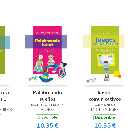
para
Palabreando
Juegos
ar
sueños
comunicativos
ura y
MARITZA CHÁVEZ
ARMANDO
GUILAR
MUÑOZ
MONTEALEGRE
Disponible
Disponible
10,35 €
10,35 €