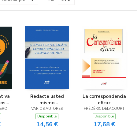
ativa
Redacte usted
La correspondencia
ios
mismo
eficaz
RERO
s
correspondencia
VARIOS AUTORES
FRÉDÉRIC DELACOURT
privada de hoy
Disponible
Disponible
€
14,56 €
17,68 €