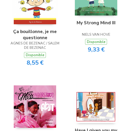
My Strong Mind III
Ça bouillonne, je me
NIELS VAN HOVE
questionne
Disponible
AGNES DE BEZENAC / SALEM
DE BEZENAC
9,33 €
Disponible
8,55 €
Have I given you my