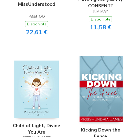
MissUnderstood
CONSENT?
KIM MAY
PB&JTOO
Disponible
Disponible
11,58 €
22,61 €
Child of Light, Divine
Kicking Down the
You Are
Fence