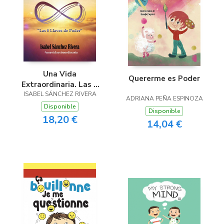
Una Vida
Quererme es Poder
Extraordinaria. Las 8
ISABEL SÁNCHEZ RIVERA
Llaves de Poder
ADRIANA PEÑA ESPINOZA
Disponible
Disponible
18,20 €
14,04 €