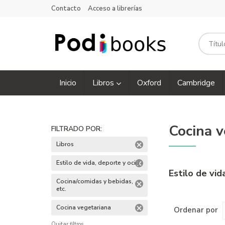
Contacto
Acceso a librerías
Inicio
Libros
Oxford
Cambridge
Cocina v
FILTRADO POR:
Libros
Estilo de vida, deporte y ocio
Estilo de vid
Cocina/comidas y bebidas,
etc.
Cocina vegetariana
Ordenar por
Quitar filtros