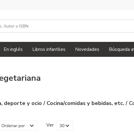
En inglés
Libros infantiles
Novedades
Búsqueda a
egetariana
a, deporte y ocio
/
Cocina/comidas y bebidas, etc.
/ C
Ver