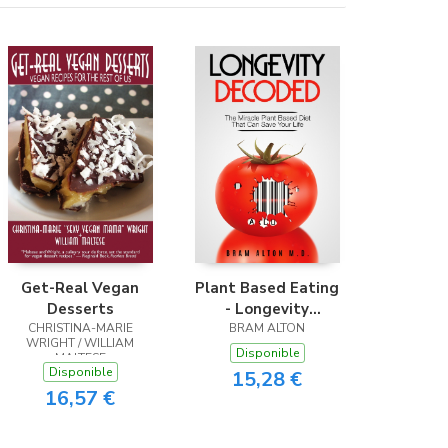
Get-Real Vegan
Plant Based Eating
Desserts
- Longevity
CHRISTINA-MARIE
BRAM ALTON
Decoded
WRIGHT / WILLIAM
Disponible
MALTESE
Disponible
15,28 €
16,57 €