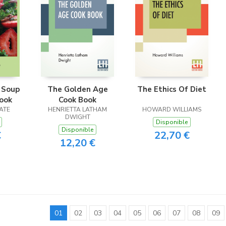
 Soup
The Golden Age
The Ethics Of Diet
ook
Cook Book
ATE
HENRIETTA LATHAM
HOWARD WILLIAMS
DWIGHT
Disponible
Disponible
€
22,70 €
12,20 €
01
02
03
04
05
06
07
08
09