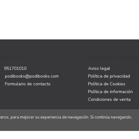
CONTACTO
PÁGINAS LEGALES
951701010
Aviso legal
podibooks@podibooks.com
Política de privacidad
Formulario de contacto
Política de Cookies
Política de información
Condiciones de venta
rceros, para mejorar su experiencia de navegación. Si continúa navegando,
2026 ©
Podibooks
. Todos los Derechos Reservados | Podiprint