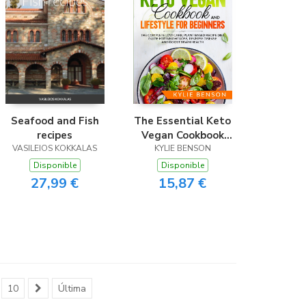
Seafood and Fish
The Essential Keto
recipes
Vegan Cookbook
VASILEIOS KOKKALAS
And Lifestyle For
KYLIE BENSON
Beginners
Disponible
Disponible
27,99 €
15,87 €
10
Última