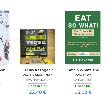
ook
30-Day Ketogenic
Eat So What! The
Vegan Meal Plan
Power of
Y
EVA HAMMOND
Vegetarianism (Full
LA FONCEUR
Version)
Disponible
Disponible
22,40 €
16,12 €