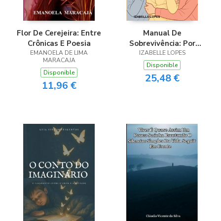
Flor De Cerejeira: Entre
Manual De
Crônicas E Poesia
Sobrevivência: Por
EMANOELA DE LIMA
Huang Renjun
IZABELLE LOPES
MARACAJA
Disponible
Disponible
25,48 €
11,96 €