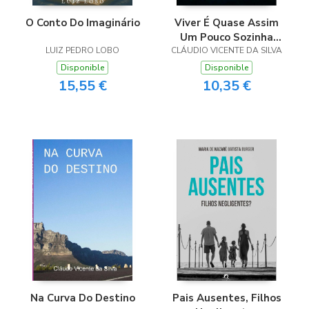
O Conto Do Imaginário
Viver É Quase Assim
Um Pouco Sozinha
LUIZ PEDRO LOBO
Escutando O Silenciar
CLÁUDIO VICENTE DA SILVA
Simples Da Vida
Disponible
Disponible
Seguir Em Frente
15,55 €
10,35 €
Na Curva Do Destino
Pais Ausentes, Filhos