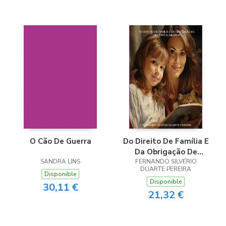
O Cão De Guerra
Do Direito De Família E
Da Obrigação De
SANDRA LINS
Prestar Alimentos
FERNANDO SILVÉRIO
DUARTE PEREIRA
Disponible
Disponible
30,11 €
21,32 €