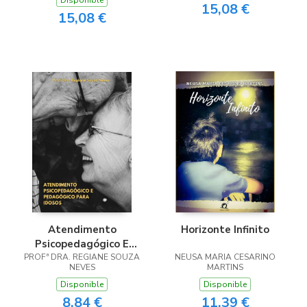
Disponible
15,08 €
15,08 €
Atendimento
Horizonte Infinito
Psicopedagógico E
PROFª DRA. REGIANE SOUZA
Pedagógico Para
NEUSA MARIA CESARINO
NEVES
MARTINS
Idosos
Disponible
Disponible
8,84 €
11,39 €