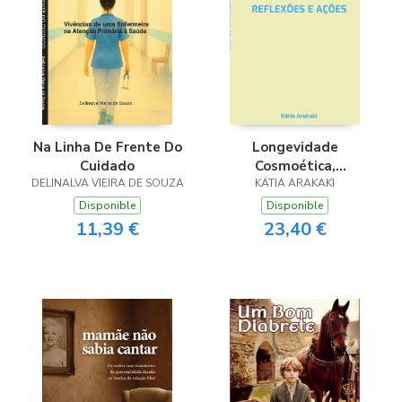
Longevidade
Na Linha De Frente Do
Cosmoética,
Cuidado
Workbook: Reflexões E
KÁTIA ARAKAKI
DELINALVA VIEIRA DE SOUZA
Ações
Disponible
Disponible
23,40 €
11,39 €