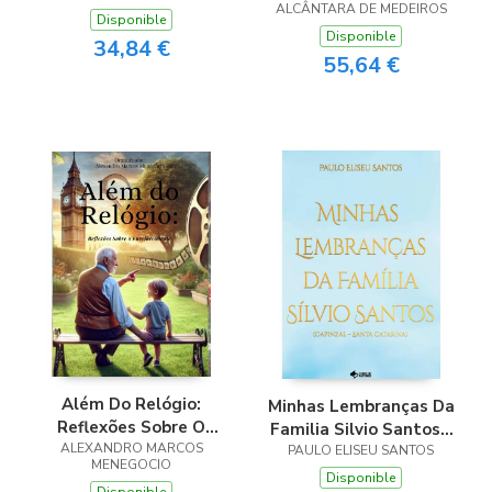
ALCÂNTARA DE MEDEIROS
Disponible
Disponible
34,84 €
55,64 €
Além Do Relógio:
Minhas Lembranças Da
Reflexões Sobre O
Familia Silvio Santos -
ALEXANDRO MARCOS
Envelhecimento
PAULO ELISEU SANTOS
Capinzal - Santa
MENEGOCIO
Catarina
Disponible