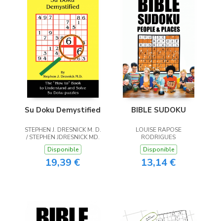
Librería Proteo
(Málaga)
Su Doku Demystified
BIBLE SUDOKU
STEPHEN J. DRESNICK M. D.
LOUISE RAPOSE
/ STEPHEN JDRESNICK MD.
RODRIGUES
Disponible
Disponible
19,39 €
13,14 €