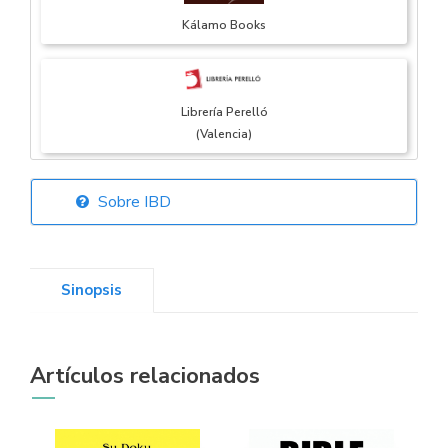
Kálamo Books
Librería Perelló
(Valencia)
Sobre IBD
Librería Elías
(Asturias)
Sinopsis
Librería Kolima
Artículos relacionados
(Madrid)