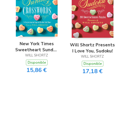
New York Times
Will Shortz Presents
Sweetheart Sunday
I Love You, Sudoku!
Crosswords
WILL SHORTZ
WILL SHORTZ
Disponible
Disponible
15,86 €
17,18 €