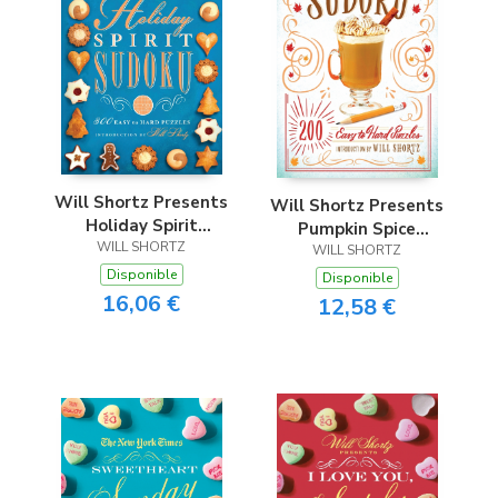
Will Shortz Presents
Will Shortz Presents
Holiday Spirit
Pumpkin Spice
WILL SHORTZ
Sudoku
WILL SHORTZ
Sudoku
Disponible
Disponible
16,06 €
12,58 €