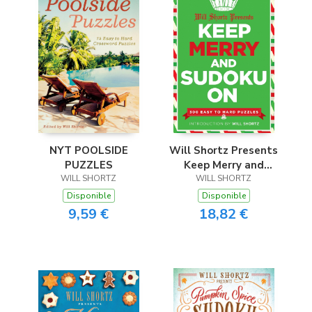
NYT POOLSIDE
Will Shortz Presents
PUZZLES
Keep Merry and
WILL SHORTZ
Sudoku On
WILL SHORTZ
Disponible
Disponible
9,59 €
18,82 €