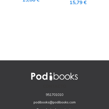
15,79 €
CONTACTO
951701010
podibooks@podibooks.com