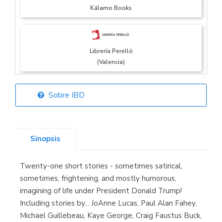
Kálamo Books
Librería Perelló
(Valencia)
Sobre IBD
Librería Elías
(Asturias)
Sinopsis
Twenty-one short stories - sometimes satirical,
Librería Kolima
sometimes, frightening, and mostly humorous,
(Madrid)
imagining of life under President Donald Trump!
Including stories by... JoAnne Lucas, Paul Alan Fahey,
Michael Guillebeau, Kaye George, Craig Faustus Buck,