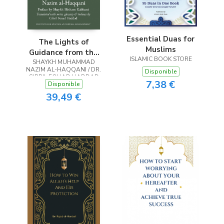
Essential Duas for
The Lights of
Muslims
Guidance from the
ISLAMIC BOOK STORE
Knowledge Oceans
SHAYKH MUHAMMAD
NAZIM AL-HAQQANI / DR.
Disponible
of the Divine Side
GIBRIL FOUAD HADDAD
7,38 €
Disponible
39,49 €