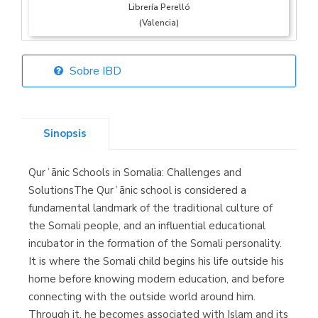
Librería Perelló
(Valencia)
Sobre IBD
Librería Elías
(Asturias)
Sinopsis
Qurʾānic Schools in Somalia: Challenges and
Librería Kolima
SolutionsThe Qurʾānic school is considered a
(Madrid)
fundamental landmark of the traditional culture of
the Somali people, and an influential educational
incubator in the formation of the Somali personality.
It is where the Somali child begins his life outside his
Librería Proteo
home before knowing modern education, and before
(Málaga)
connecting with the outside world around him.
Through it, he becomes associated with Islam and its