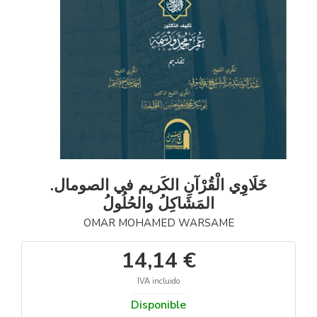
خَلَاوِي الْقُرْآنِ الكَريم في الصومال.
المَشَاكِلُ والحُلُولُ
OMAR MOHAMED WARSAME
14,14 €
IVA incluido
Disponible