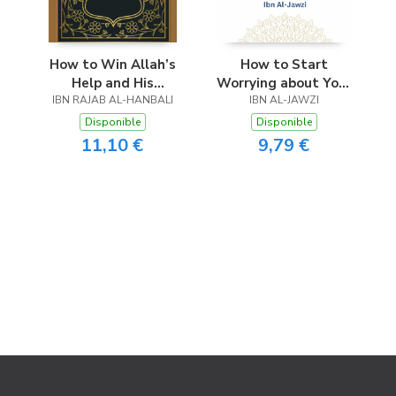
How to Win Allah’s
How to Start
Help and His
Worrying about Your
IBN RAJAB AL-HANBALI
Protection
Hereafter and
IBN AL-JAWZI
Achieve True
Disponible
Disponible
Success
11,10 €
9,79 €