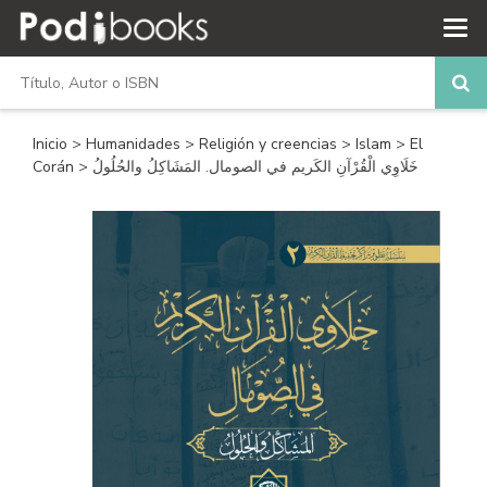
Inicio
>
Humanidades
>
Religión y creencias
>
Islam
>
El
Corán
> خَلَاوِي الْقُرْآنِ الكَريم في الصومال. المَشَاكِلُ والحُلُولُ