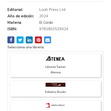
Editorial:
Looh Press Ltd
Año de edición:
2024
Materia
El Corán
ISBN:
9781803529424
Selecciona una librería:
Librería Samer
Atenea
Kálamo Books