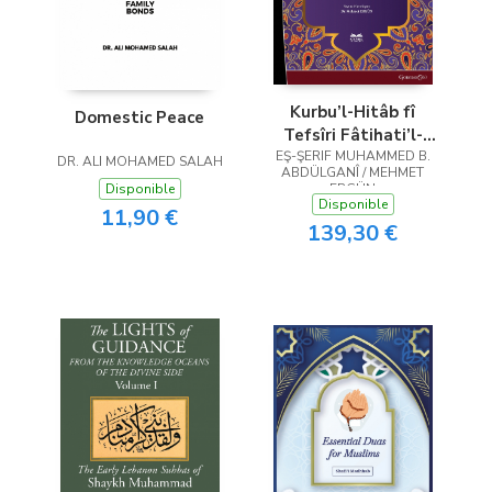
Kurbu’l-Hitâb fî
Domestic Peace
Tefsîri Fâtihati’l-
EŞ-ŞERIF MUHAMMED B.
Kitâb
DR. ALI MOHAMED SALAH
ABDÜLGANÎ / MEHMET
ERGÜN
Disponible
Disponible
11,90 €
139,30 €