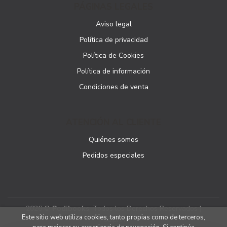
PÁGINAS LEGALES
Aviso legal
Política de privacidad
Política de Cookies
Política de información
Condiciones de venta
ATENCIÓN AL CLIENTE
Quiénes somos
Pedidos especiales
2026 ©
Podibooks
. Todos los Derechos Reservados |
Este sitio web utiliza cookies, tanto propias como de terceros,
Podiprint