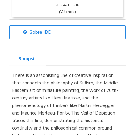
Librería Perelló
(Valencia)
Sobre IBD
Librería Elías
(Asturias)
Sinopsis
There is an astonishing line of creative inspiration
Librería Kolima
that connects the philosophy of Sufism, the Middle
(Madrid)
Eastern art of miniature painting, the work of 20th-
century artists like Henri Matisse, and the
phenomenology of thinkers like Martin Heidegger
and Maurice Merleau-Ponty. The Veil of Depiction
Librería Proteo
traces this line, demonstrating the historical
(Málaga)
continuity and the philosophical common ground