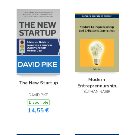
Modern
The New Startup
Entrepreneurship
and E-Business
SÜPHAN NASIR
DAVID PIKE
Innovations
Disponible
14,55 €