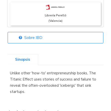
Librería Perelló
(Valencia)
Sobre IBD
Librería Elías
(Asturias)
Sinopsis
Unlike other 'how-to' entrepreneurship books, The
Librería Kolima
Titanic Effect uses stories of success and failure to
(Madrid)
reveal the often-overlooked 'icebergs' that sink
startups.
Librería Proteo
(Málaga)