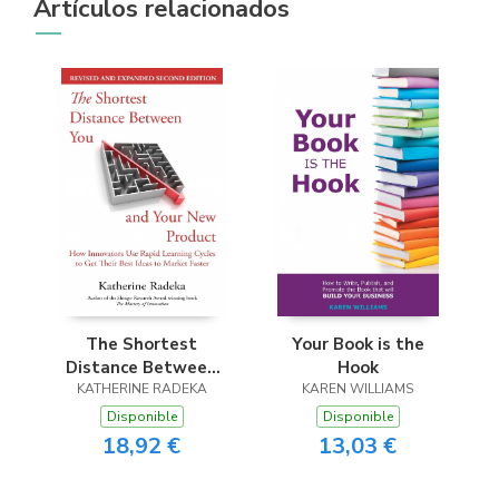
Artículos relacionados
The Shortest
Your Book is the
Distance Between
Hook
You and Your New
KATHERINE RADEKA
KAREN WILLIAMS
Product, 2nd Edition
Disponible
Disponible
18,92 €
13,03 €