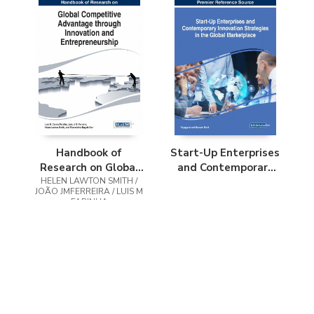
Handbook of
Start-Up Enterprises
Research on Global
and Contemporary
HELEN LAWTON SMITH /
Competitive
Innovation
JOÃO JMFERREIRA / LUIS M
Advantage through
Strategies in the
FARINHA
Innovation and
Global Marketplace
Entrepreneurship