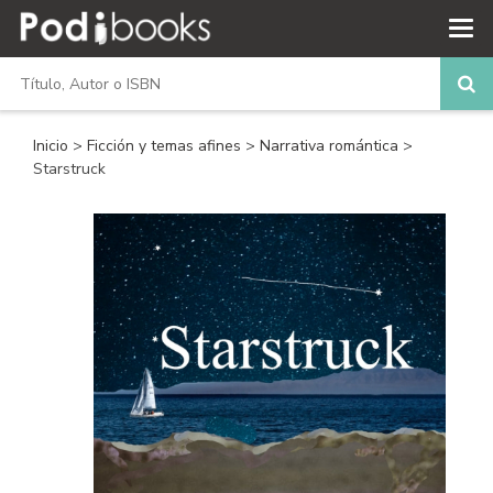
Inicio
>
Ficción y temas afines
>
Narrativa romántica
>
Starstruck