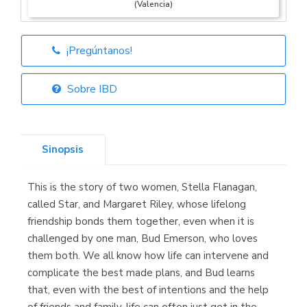
(Valencia)
¡Pregúntanos!
Librería Elías
(Asturias)
Sobre IBD
Sinopsis
Librería Kolima
(Madrid)
This is the story of two women, Stella Flanagan,
called Star, and Margaret Riley, whose lifelong
friendship bonds them together, even when it is
challenged by one man, Bud Emerson, who loves
Librería Proteo
(Málaga)
them both. We all know how life can intervene and
complicate the best made plans, and Bud learns
that, even with the best of intentions and the help
of friends and family, life can often just get in the