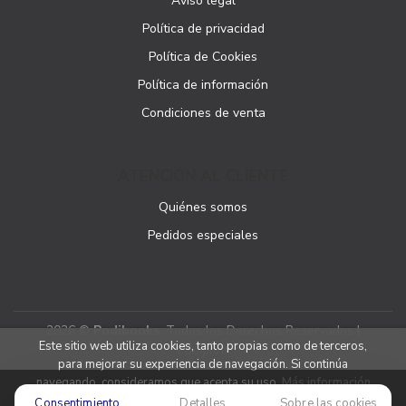
Aviso legal
Política de privacidad
Política de Cookies
Política de información
Condiciones de venta
ATENCIÓN AL CLIENTE
Quiénes somos
Pedidos especiales
2026 ©
Podibooks
. Todos los Derechos Reservados |
Este sitio web utiliza cookies, tanto propias como de terceros,
Podiprint
para mejorar su experiencia de navegación. Si continúa
navegando, consideramos que acepta su uso.
Más información
Consentimiento
Detalles
Sobre las cookies