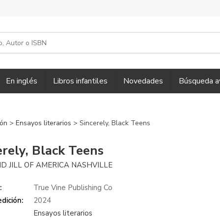
En inglés
Libros infantiles
Novedades
Búsqueda a
ión
>
Ensayos literarios
> Sincerely, Black Teens
erely, Black Teens
D JILL OF AMERICA NASHVILLE
:
True Vine Publishing Co
dición:
2024
Ensayos literarios