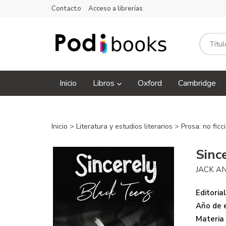
Contacto
Acceso a librerías
Inicio
Libros
Oxford
Cambridge
Inicio
>
Literatura y estudios literarios
>
Prosa: no ficc
Sinc
JACK AN
Editorial
Año de e
Materia