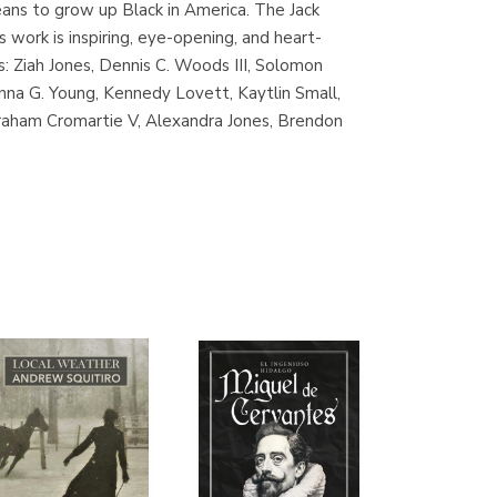
means to grow up Black in America. The Jack
(Madrid)
is work is inspiring, eye-opening, and heart-
rs: Ziah Jones, Dennis C. Woods III, Solomon
nna G. Young, Kennedy Lovett, Kaytlin Small,
raham Cromartie V, Alexandra Jones, Brendon
Librería Proteo
(Málaga)