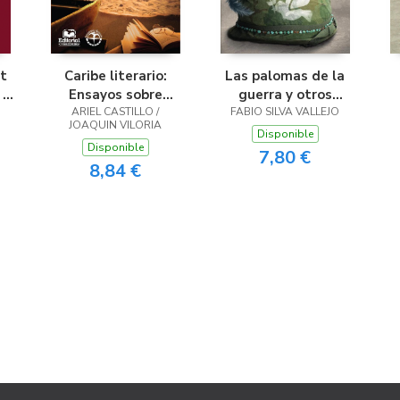
t
Caribe literario:
Las palomas de la
 2
Ensayos sobre
guerra y otros
편
literatura del Caribe
ARIEL CASTILLO /
FABIO SILVA VALLEJO
relatos
JOAQUIN VILORIA
colombiano
Disponible
Disponible
7,80 €
8,84 €