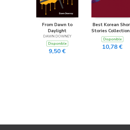
From Dawn to
Best Korean Shor
Daylight
Stories Collection
DAWN DOWNEY
대한민국 베스트 단
Disponible
소설모음집 2
Disponible
10,78 €
9,50 €