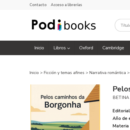
Contacto
Acceso a librerías
Inicio
Libros
Oxford
Cambridge
Inicio
>
Ficción y temas afines
>
Narrativa romántica
>
Pelo
BETINA
Editorial
Año de e
Materia