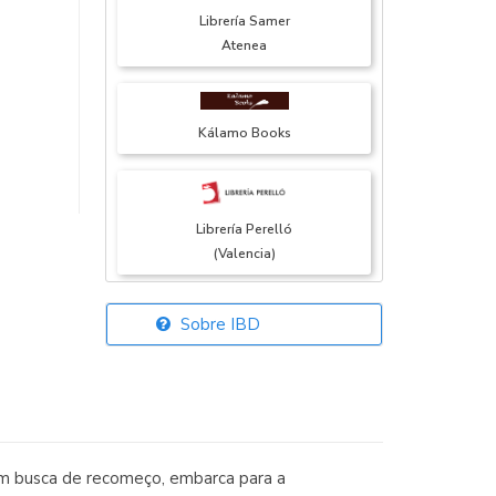
Librería Samer
Atenea
Kálamo Books
Librería Perelló
(Valencia)
Sobre IBD
Librería Elías
(Asturias)
 em busca de recomeço, embarca para a
Librería Kolima