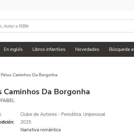
En inglés
Libros infantiles
Novedades
Búsqueda a
 Pelos Caminhos Da Borgonha
s Caminhos Da Borgonha
 FABEL
:
Clube de Autores - Pensática, Unipessoal
dición:
2025
Narrativa romántica