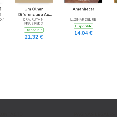
ú
Um Olhar
Amanhecer
!
Diferenciado Ao
 /
DRA. RUTH M.
Romance
LUZIMAR DEL’ REI
FIGUEIREDO
Disponible
Disponible
14,04 €
21,32 €
CONTACTO
PÁGINAS LEGALES