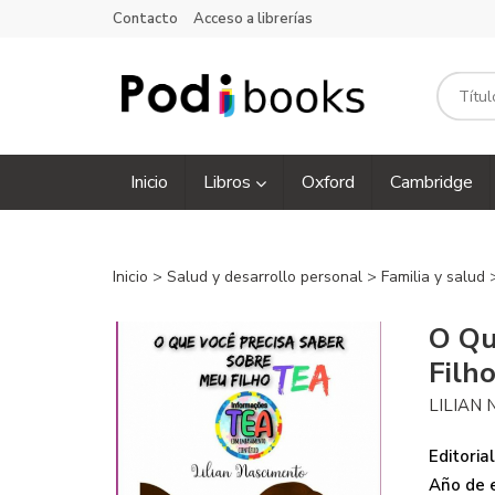
Contacto
Acceso a librerías
Inicio
Libros
Oxford
Cambridge
Inicio
>
Salud y desarrollo personal
>
Familia y salud
O Qu
Filh
LILIAN
Editorial
Año de e