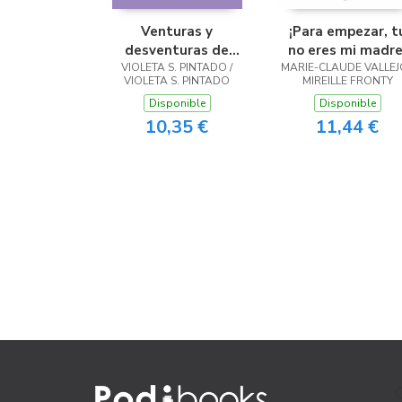
Venturas y
¡Para empezar, t
desventuras de
no eres mi madre
VIOLETA S. PINTADO /
cientos de tetas
MARIE-CLAUDE VALLEJO
VIOLETA S. PINTADO
MIREILLE FRONTY
Disponible
Disponible
10,35 €
11,44 €