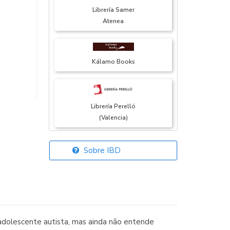
Librería Samer
Atenea
Kálamo Books
Librería Perelló
(Valencia)
Sobre IBD
Librería Elías
(Asturias)
 adolescente autista, mas ainda não entende
Librería Kolima