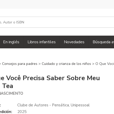
En inglés
Libros infantiles
Novedades
Búsqueda a
>
Consejos para padres
>
Cuidado y crianza de los niños
> O Que Você
e Você Precisa Saber Sobre Meu
o Tea
 NASCIMENTO
:
Clube de Autores - Pensática, Unipessoal
dición:
2025