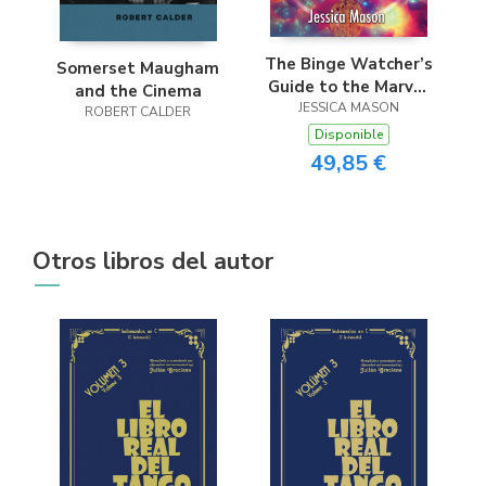
The Binge Watcher’s
Somerset Maugham
Guide to the Marvel
and the Cinema
Cinematic Universe
JESSICA MASON
ROBERT CALDER
Disponible
49,85 €
Otros libros del autor