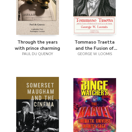
Through the years
Tommaso Traetta
with prince charming
and the Fusion of
PAUL DU QUENOY
Italian and French
GEORGE W. LOOMIS
Opera in Parma