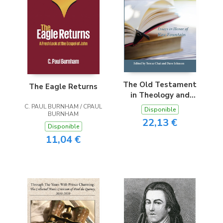
The Old Testament
The Eagle Returns
in Theology and
Teaching
C. PAUL BURNHAM / CPAUL
Disponible
BURNHAM
22,13 €
Disponible
11,04 €