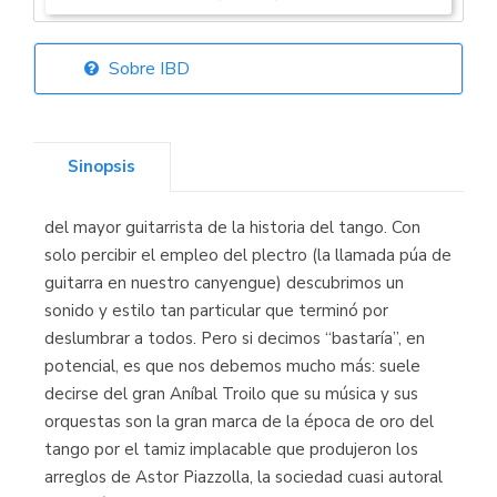
Sobre IBD
Librería Elías
(Asturias)
Sinopsis
del mayor guitarrista de la historia del tango. Con
Librería Kolima
solo percibir el empleo del plectro (la llamada púa de
(Madrid)
guitarra en nuestro canyengue) descubrimos un
sonido y estilo tan particular que terminó por
deslumbrar a todos. Pero si decimos “bastaría”, en
potencial, es que nos debemos mucho más: suele
Librería Proteo
decirse del gran Aníbal Troilo que su música y sus
(Málaga)
orquestas son la gran marca de la época de oro del
tango por el tamiz implacable que produjeron los
arreglos de Astor Piazzolla, la sociedad cuasi autoral