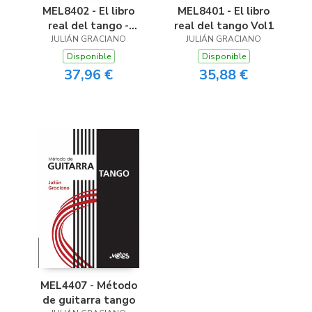
MEL8402 - El libro
MEL8401 - El libro
real del tango -
real del tango Vol1
JULIÁN GRACIANO
Volúmen 2
JULIÁN GRACIANO
Disponible
Disponible
37,96 €
35,88 €
MEL4407 - Método
de guitarra tango