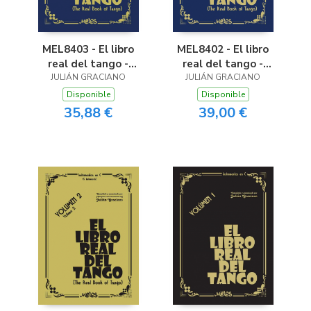
MEL8402 - El libro
MEL8403 - El libro
real del tango -
real del tango -
JULIÁN GRACIANO
Volúmen 3
JULIÁN GRACIANO
Volúmen 3
Disponible
Disponible
39,00 €
35,88 €