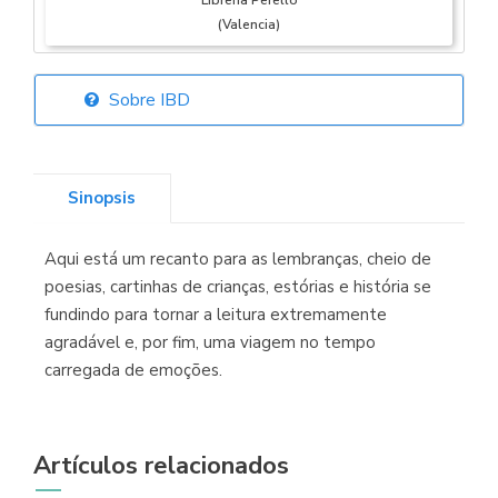
Librería Perelló
(Valencia)
Sobre IBD
Librería Elías
(Asturias)
Sinopsis
Aqui está um recanto para as lembranças, cheio de
Librería Kolima
poesias, cartinhas de crianças, estórias e história se
(Madrid)
fundindo para tornar a leitura extremamente
agradável e, por fim, uma viagem no tempo
carregada de emoções.
Librería Proteo
(Málaga)
Artículos relacionados