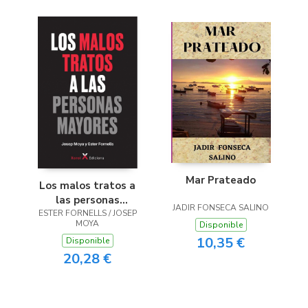
Mar Prateado
Los malos tratos a
las personas
JADIR FONSECA SALINO
ESTER FORNELLS / JOSEP
mayores
MOYA
Disponible
10,35 €
Disponible
20,28 €