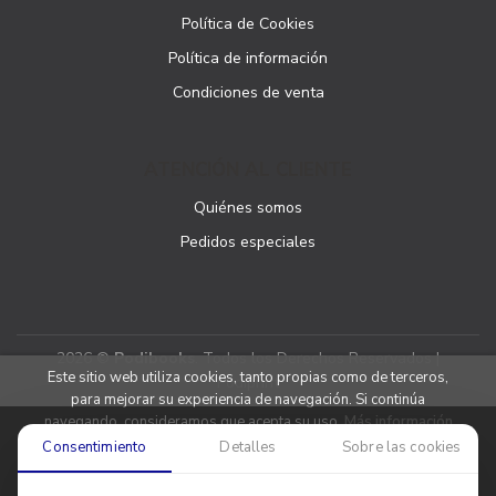
Política de Cookies
Política de información
Condiciones de venta
ATENCIÓN AL CLIENTE
Quiénes somos
Pedidos especiales
2026 ©
Podibooks
. Todos los Derechos Reservados |
Este sitio web utiliza cookies, tanto propias como de terceros,
Podiprint
para mejorar su experiencia de navegación. Si continúa
navegando, consideramos que acepta su uso.
Más información
Consentimiento
Detalles
Sobre las cookies
Aceptar cookies
Denegar