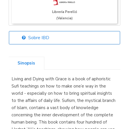
Librería Perelló
(Valencia)
Sobre IBD
Librería Elías
(Asturias)
Sinopsis
Living and Dying with Grace is a book of aphoristic
Librería Kolima
Sufi teachings on how to make one’e way in the
(Madrid)
world - especially on how to bring spiritual insights
to the affairs of daily life. Sufism, the mystical branch
of Islam, contains a vast body of knowledge
concerning the inner development of the complete
Librería Proteo
human being. This book contains four hundred of
(Málaga)