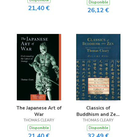
Disponible
Disponible
21,40 €
26,12 €
The Japanese Art of
Classics of
War
Buddhism and Zen,
THOMAS CLEARY
THOMAS CLEARY
Volume One
Disponible
Disponible
21,40 €
32,49 €