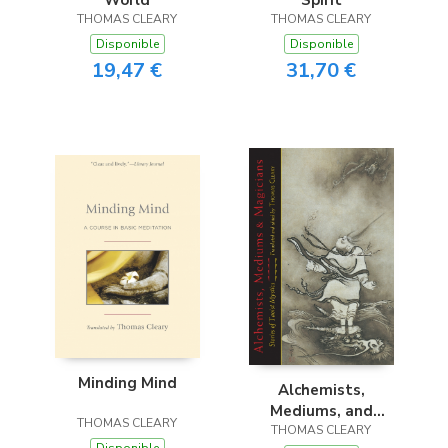
World
Spirit
THOMAS CLEARY
THOMAS CLEARY
Disponible
Disponible
19,47 €
31,70 €
Minding Mind
Alchemists,
Mediums, and
THOMAS CLEARY
THOMAS CLEARY
Magicians