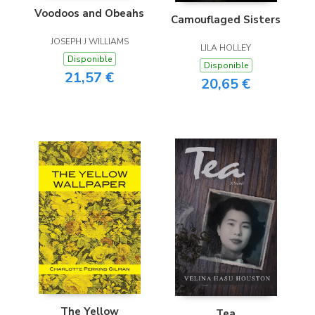
Voodoos and Obeahs
Camouflaged Sisters
JOSEPH J WILLIAMS
LILA HOLLEY
Disponible
Disponible
21,57 €
20,65 €
The Yellow
Tea