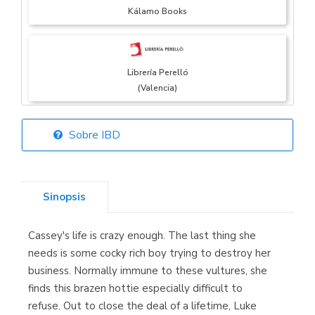
Kálamo Books
Librería Perelló
(Valencia)
Sobre IBD
Librería Elías
(Asturias)
Sinopsis
Cassey's life is crazy enough. The last thing she
Librería Kolima
needs is some cocky rich boy trying to destroy her
(Madrid)
business. Normally immune to these vultures, she
finds this brazen hottie especially difficult to
refuse. Out to close the deal of a lifetime, Luke