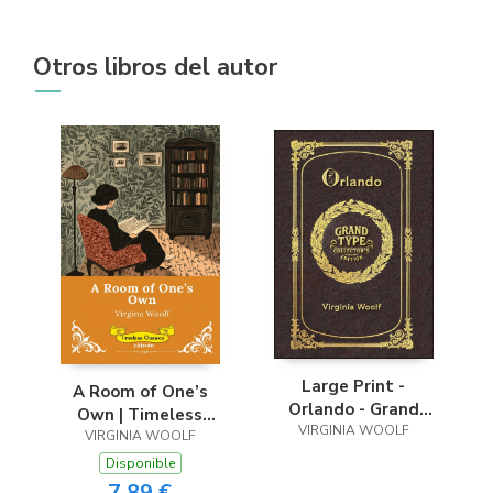
Otros libros del autor
Large Print -
A Room of One’s
Orlando - Grand
Own | Timeless
Type Collector’s
VIRGINIA WOOLF
VIRGINIA WOOLF
Classics
Edition - Matte
Disponible
Hardcover with Dust
7,89 €