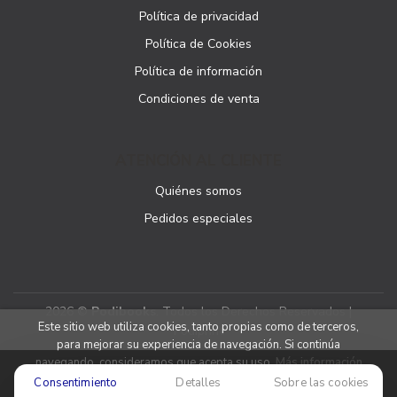
Política de privacidad
Política de Cookies
Política de información
Condiciones de venta
ATENCIÓN AL CLIENTE
Quiénes somos
Pedidos especiales
2026 ©
Podibooks
. Todos los Derechos Reservados |
Este sitio web utiliza cookies, tanto propias como de terceros,
Podiprint
para mejorar su experiencia de navegación. Si continúa
navegando, consideramos que acepta su uso.
Más información
Consentimiento
Detalles
Sobre las cookies