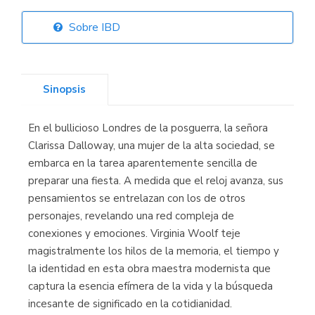
Sobre IBD
Librería Elías
(Asturias)
Sinopsis
En el bullicioso Londres de la posguerra, la señora
Librería Kolima
Clarissa Dalloway, una mujer de la alta sociedad, se
(Madrid)
embarca en la tarea aparentemente sencilla de
preparar una fiesta. A medida que el reloj avanza, sus
pensamientos se entrelazan con los de otros
personajes, revelando una red compleja de
Librería Proteo
conexiones y emociones. Virginia Woolf teje
(Málaga)
magistralmente los hilos de la memoria, el tiempo y
la identidad en esta obra maestra modernista que
captura la esencia efímera de la vida y la búsqueda
incesante de significado en la cotidianidad.