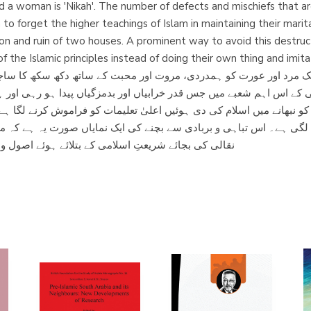
d a woman is 'Nikah'. The number of defects and mischiefs that are o
o forget the higher teachings of Islam in maintaining their marital
ion and ruin of two houses. A prominent way to avoid this destruc
slamic principles instead of doing their own thing and imitating other cultures
یک مرد اور عورت کو ہمدردی، مروت اور محبت کے ساتھ دکھ سکھ کا ساجھ
ی کے اس اہم شعبے میں جس قدر خرابیاں اور بدمزگیاں پیدا ہو رہی اور
ت کو نبھانے میں اسلام کی دی ہوئیں اعلیٰ تعلیمات کو فراموش کرنے لگا 
گی ہے۔ اس تباہی و بربادی سے بچنے کی ایک نمایاں صورت یہ ہے کہ می
نقالی کی بجائے شریعتِ اسلامی کے بتلائے ہوئے اصول