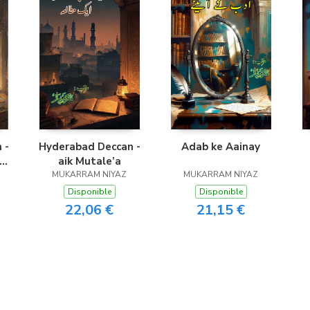
 -
Hyderabad Deccan -
Adab ke Aainay
ke
aik Mutale’a
MUKARRAM NIYAZ
MUKARRAM NIYAZ
Disponible
Disponible
22,06 €
21,15 €