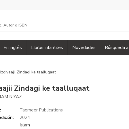
En inglés
Libros infantiles
Novedades
Búsqueda a
 Izdivaajii Zindagi ke taalluqaat
aajii Zindagi ke taalluqaat
AM NIYAZ
:
Taemeer Publications
dición:
2024
Islam