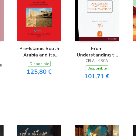
Pre-Islamic South
From
Arabia and its
Understanding to
Neighbours
Behavior Our
CELAL KIRCA
Disponible
I
Religious Life
Disponible
125,80 €
101,71 €