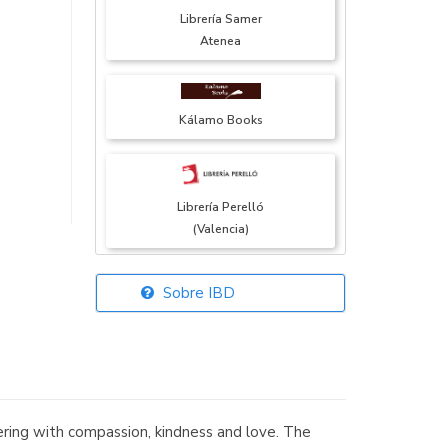
Librería Samer
Atenea
Kálamo Books
Librería Perelló
(Valencia)
Sobre IBD
Librería Elías
(Asturias)
fering with compassion, kindness and love. The
Librería Kolima