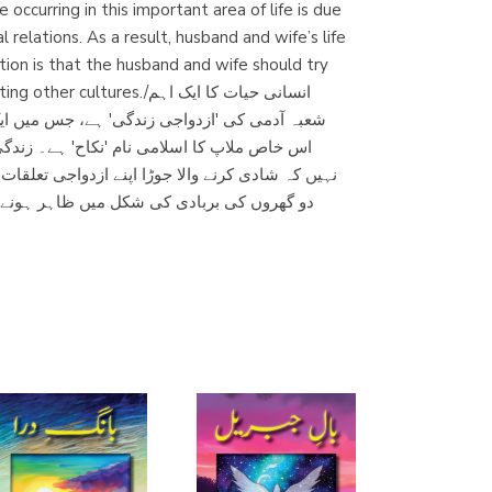
ccurring in this important area of ​​life is due
(Madrid)
 relations. As a result, husband and wife’s life
tion is that the husband and wife should try
./انسانی حیات کا ایک اہم
شعبہ آدمی کی 'ازدواجی زندگی' ہے، جس میں ا
Librería Proteo
اس خاص ملاپ کا اسلامی نام 'نکاح' ہے۔ زندگ
(Málaga)
نہیں کہ شادی کرنے والا جوڑا اپنے ازدواجی تعلقا
دو گھروں کی بربادی کی شکل میں ظاہر ہونے ل