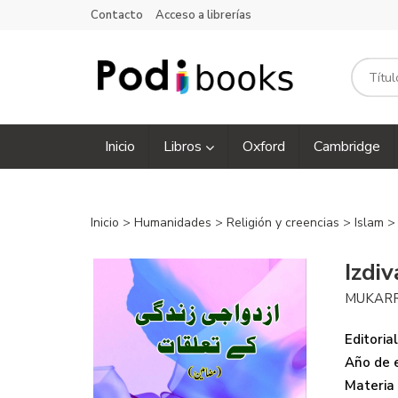
Contacto
Acceso a librerías
Inicio
Libros
Oxford
Cambridge
Inicio
>
Humanidades
>
Religión y creencias
>
Islam
>
Izdiv
MUKARR
Editorial
Año de e
Materia