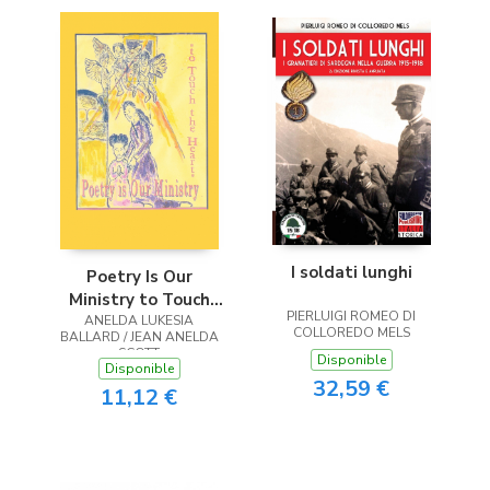
I soldati lunghi
Poetry Is Our
Ministry to Touch
PIERLUIGI ROMEO DI
ANELDA LUKESIA
the Heart
COLLOREDO MELS
BALLARD / JEAN ANELDA
SCOTT
Disponible
Disponible
32,59 €
11,12 €