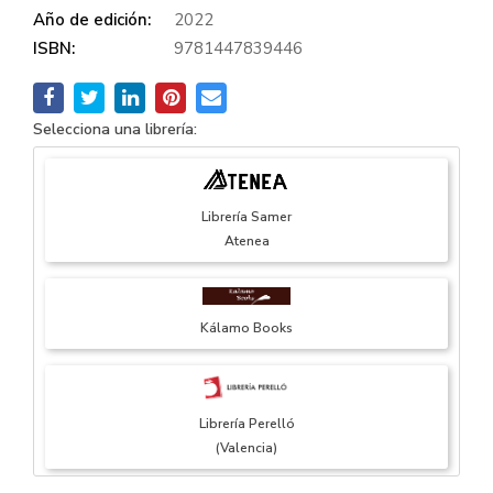
Año de edición:
2022
ISBN:
9781447839446
Selecciona una librería:
Librería Samer
Atenea
Kálamo Books
Librería Perelló
(Valencia)