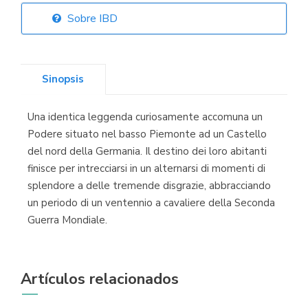
Sobre IBD
Librería Elías
(Asturias)
Sinopsis
Una identica leggenda curiosamente accomuna un
Librería Kolima
Podere situato‎ nel basso Piemonte ad un Castello
(Madrid)
del nord della Germania. Il destino dei loro abitanti
finisce per intrecciarsi in un alternarsi di momenti di
splendore a delle tremende disgrazie, abbracciando
un periodo di un ventennio a cavaliere della Seconda
Librería Proteo
Guerra Mondiale.
(Málaga)
Artículos relacionados