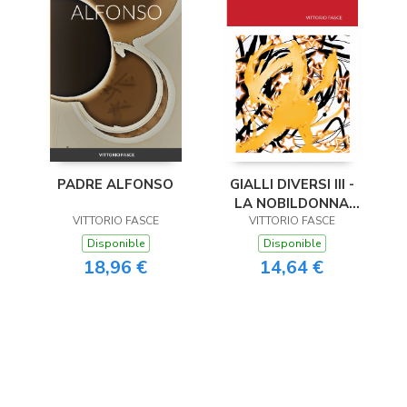
PADRE ALFONSO
GIALLI DIVERSI III -
LA NOBILDONNA
VITTORIO FASCE
VITTORIO FASCE
IMPICCIONA
Disponible
Disponible
18,96 €
14,64 €