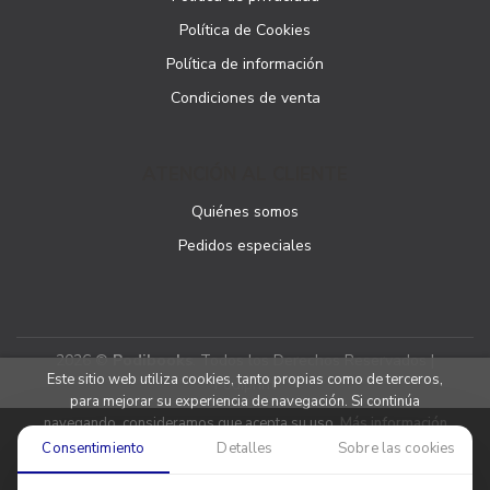
Política de Cookies
Política de información
Condiciones de venta
ATENCIÓN AL CLIENTE
Quiénes somos
Pedidos especiales
2026 ©
Podibooks
. Todos los Derechos Reservados |
Este sitio web utiliza cookies, tanto propias como de terceros,
Podiprint
para mejorar su experiencia de navegación. Si continúa
navegando, consideramos que acepta su uso.
Más información
Consentimiento
Detalles
Sobre las cookies
Aceptar cookies
Denegar