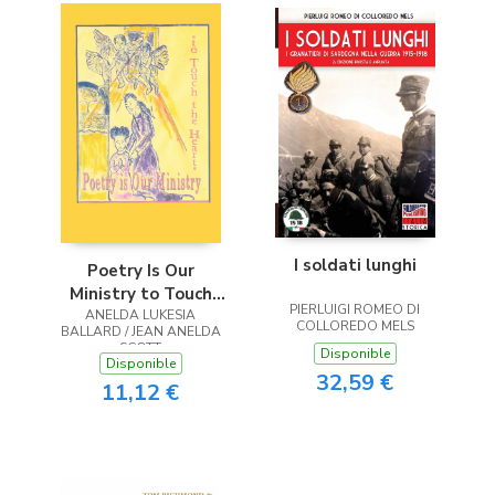
I soldati lunghi
Poetry Is Our
Ministry to Touch
PIERLUIGI ROMEO DI
ANELDA LUKESIA
the Heart
COLLOREDO MELS
BALLARD / JEAN ANELDA
SCOTT
Disponible
Disponible
32,59 €
11,12 €