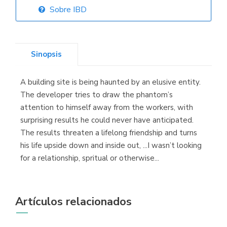
Sobre IBD
Librería Elías
(Asturias)
Sinopsis
A building site is being haunted by an elusive entity.
Librería Kolima
The developer tries to draw the phantom’s
(Madrid)
attention to himself away from the workers, with
surprising results he could never have anticipated.
The results threaten a lifelong friendship and turns
his life upside down and inside out, ...I wasn’t looking
Librería Proteo
for a relationship, spritual or otherwise...
(Málaga)
Artículos relacionados