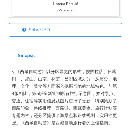
Librería Perelló
(Valencia)
Sobre IBD
Librería Elías
(Asturias)
Sinopsis
< 《西藏自助游》以分区导览的形式，按照拉萨、日喀
Librería Kolima
则、、那曲、山南、林芝、昌都区域划分，从历史、地
(Madrid)
理、文化、美食等方面深入挖掘当地的地域特色。与第
4版相比，第5版全新绘制所有旅行示意图，并对景点、
交通、住宿等实用信息及图片进行了更新，特别策划了
西藏印象、路线推荐、西藏游、西藏美食、旅行计划等
Librería Proteo
专题内容，还分区提供了游景点和路线规划，实用性更
(Málaga)
强。《西藏自助游》是西藏自助旅行者的上佳指南。