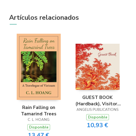
Artículos relacionados
GUEST BOOK
(Hardback), Visitors
Rain Falling on
ANGELIS PUBLICATIONS
Book, Comments
Tamarind Trees
Book, Guest
Disponible
C. L. HOANG
Comments Book,
10,93 €
Disponible
House Guest Book,
13,47 €
Party Guest Book,