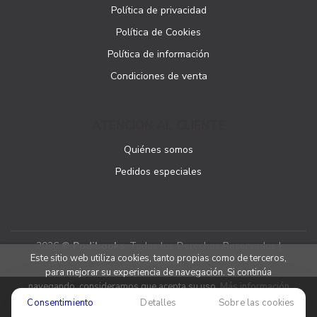
Política de privacidad
Política de Cookies
Política de información
Condiciones de venta
ATENCIÓN AL CLIENTE
Quiénes somos
Pedidos especiales
2026 ©
Podibooks
. Todos los Derechos Reservados |
Este sitio web utiliza cookies, tanto propias como de terceros,
Podiprint
para mejorar su experiencia de navegación. Si continúa
navegando, consideramos que acepta su uso.
Más información
Consentimiento
Detalles
Sobre las cookies
Aceptar cookies
Denegar